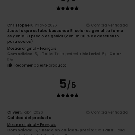
Christophe
10. mayo 2026
Compra verificada
Justo lo que estaba buscando El color es genial La forma
es genial El precio es genial (con un 30 % de descuento
para socios)
Mostrar original - Français
Comodidad
: 5
Talla
: Talla perfecta
Material
: 5
Color
:
/5
/5
5
/5
Recomiendo este producto
5
/5
Olivier
5. abril 2026
Compra verificada
Calidad del producto
Mostrar original - Français
Comodidad
: 5
Relación calidad-precio
: 5
Talla
: Talla
/5
/5