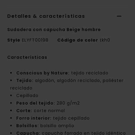
Detalles & características
Sudadera con capucha Beige hombre
Style
ELYFT00198
Código de color
tkh0
Características
Conscious by Nature:
tejido reciclado
Tejido:
algodón, algodón reciclado, poliéster
reciclado
Cepillado
Peso del tejido:
280 g/m2
Corte:
corte normal
Forro interior:
tejido cepillado
Bolsillos:
bolsillo amplio
Capucha:
capucha forrada en tejido idéntico