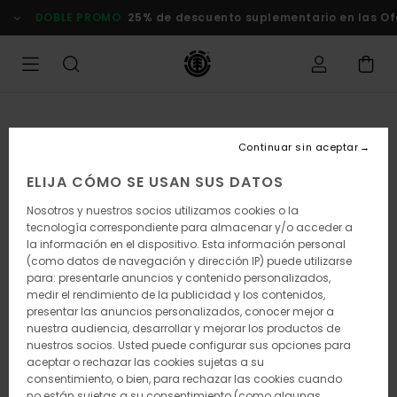
Pasar
DOBLE PROMO
25% de descuento suplementario en las Of
a
la
información
del
producto
Continuar sin aceptar
ELIJA CÓMO SE USAN SUS DATOS
Nosotros y nuestros socios utilizamos cookies o la
tecnología correspondiente para almacenar y/o acceder a
la información en el dispositivo. Esta información personal
(como datos de navegación y dirección IP) puede utilizarse
para: presentarle anuncios y contenido personalizados,
medir el rendimiento de la publicidad y los contenidos,
presentar las anuncios personalizados, conocer mejor a
nuestra audiencia, desarrollar y mejorar los productos de
nuestros socios. Usted puede configurar sus opciones para
aceptar o rechazar las cookies sujetas a su
consentimiento, o bien, para rechazar las cookies cuando
no están sujetas a su consentimiento (como algunas