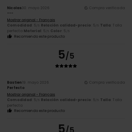
Nicolas
30. mayo 2026
Compra verificada
---
Mostrar original - Français
Comodidad
: 5
Relación calidad-precio
: 5
Talla
: Talla
/5
/5
perfecta
Material
: 5
Color
: 5
/5
/5
Recomiendo este producto
5
/5
Bastien
19. mayo 2026
Compra verificada
Perfecto
Mostrar original - Français
Comodidad
: 5
Relación calidad-precio
: 5
Talla
: Talla
/5
/5
perfecta
Recomiendo este producto
5
/5