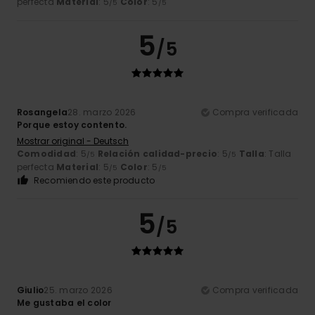
perfecta
Material
: 5
Color
: 5
/5
/5
5
/5
Rosangela
28. marzo 2026
Compra verificada
Porque estoy contento.
Mostrar original - Deutsch
Comodidad
: 5
Relación calidad-precio
: 5
Talla
: Talla
/5
/5
perfecta
Material
: 5
Color
: 5
/5
/5
Recomiendo este producto
5
/5
Giulio
25. marzo 2026
Compra verificada
Me gustaba el color