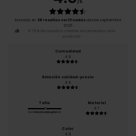
/5
basado en
38 reseñas verificadas
desde septiembre
2025
El 76% de nuestros clientes recomiendan este
producto
Comodidad
4.8
Relación calidad-precio
4.5
Talla
Material
4.7
Demasiado pequeño
Demasiado grande
Color
4.8