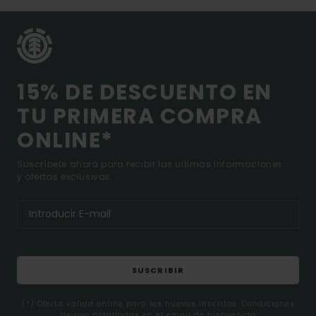
15% DE DESCUENTO EN
TU PRIMERA COMPRA
ONLINE*
Suscríbete ahora para recibir las ultimas informaciones
y ofertas exclusivas.
SUSCRIBIR
(*) Oferta valida online para los nuevos inscritos. Condiciones
de uso detalladas en el email de bienvenida