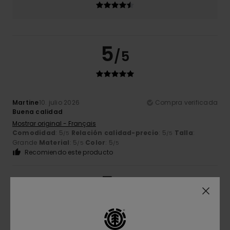
5
/5
Martine
10. julio 2026
Compra verificada
Buena calidad
Mostrar original - Français
Comodidad
: 5
Relación calidad-precio
: 5
Talla
:
/5
/5
Grande
Material
: 5
Color
: 5
/5
/5
Recomiendo este producto
5
/5