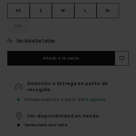
XS
S
M
L
XL
XXL
Ver Guía De Tallas
Añadir a la cesta
Domicilio o Entrega en punto de
recogida
Entrega prevista a partir del
12 agosto
Ver disponibilidad en tienda
Seleccione una talla