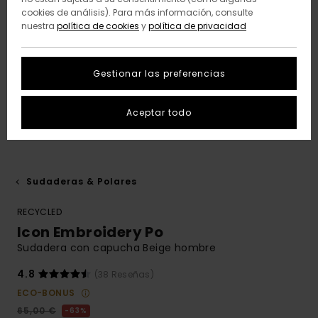
cookies de análisis). Para más información, consulte
nuestra
política de cookies
y
política de privacidad
Gestionar las preferencias
Aceptar todo
Sudaderas & Polares
RECYCLED
Icon Embroidery Po
Sudadera con capucha Beige hombre
4.8
(38 Reseñas)
ECO-BONUS
65,00 €
63%