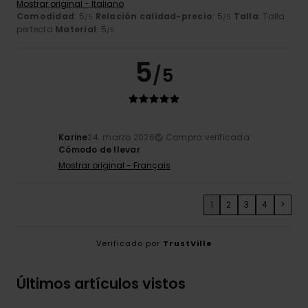
Mostrar original - Italiano
Comodidad
: 5
Relación calidad-precio
: 5
Talla
: Talla
/5
/5
perfecta
Material
: 5
/5
5
/5
Karine
24. marzo 2026
Compra verificada
Cómodo de llevar
Mostrar original - Français
1
2
3
4
>
Verificado por
TrustVille
Últimos artículos vistos