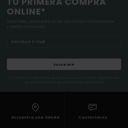
TU PRIMERA COMPRA
ONLINE*
Suscríbete ahora para recibir las ultimas informaciones
y ofertas exclusivas.
SUSCRIBIR
(*) Oferta valida online para los nuevos inscritos. Condiciones
de uso detalladas en el email de bienvenida
Encuentra una tienda
Contactenos