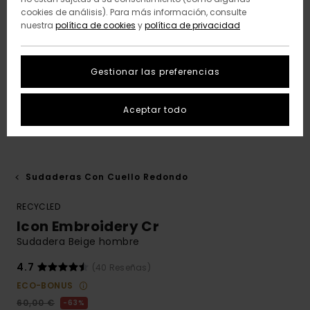
cookies de análisis). Para más información, consulte
nuestra
política de cookies
y
política de privacidad
Gestionar las preferencias
Aceptar todo
Sudaderas Con Cuello Redondo
RECYCLED
Icon Embroidery Cr
Sudadera Beige hombre
4.7
(40 Reseñas)
ECO-BONUS
60,00 €
63%