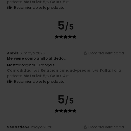
perfecta
Material
: 5
Color
: 5
/5
/5
Recomiendo este producto
5
/5
Alexis
16. mayo 2026
Compra verificada
Me viene como anillo al dedo...
Mostrar original - Français
Comodidad
: 5
Relación calidad-precio
: 5
Talla
: Talla
/5
/5
perfecta
Material
: 5
Color
: 4
/5
/5
Recomiendo este producto
5
/5
Sebastien
4. mayo 2026
Compra verificada