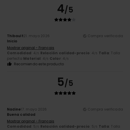
4
/5
Thibault
21. mayo 2026
Compra verificada
Inicio
Mostrar original - Français
Comodidad
: 4
Relación calidad-precio
: 4
Talla
: Talla
/5
/5
perfecta
Material
: 4
Color
: 4
/5
/5
Recomiendo este producto
5
/5
Nadine
17. mayo 2026
Compra verificada
Buena calidad
Mostrar original - Français
Comodidad
: 5
Relación calidad-precio
: 5
Talla
: Talla
/5
/5