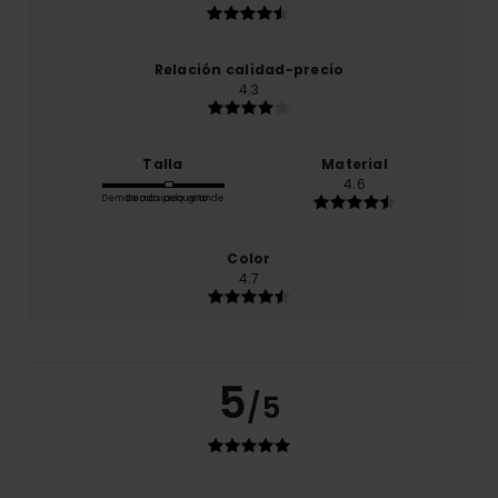
Relación calidad-precio
4.3
Talla
Material
4.6
Demasiado pequeño
Demasiado grande
Color
4.7
5
/5