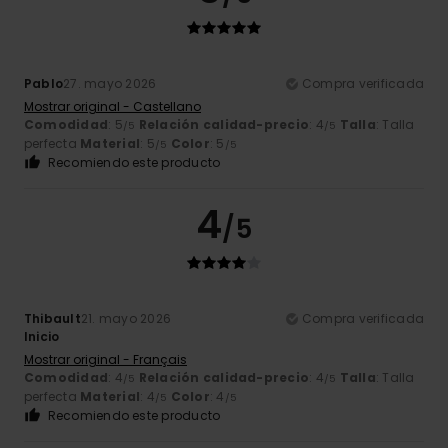
Pablo
27. mayo 2026
Compra verificada
Mostrar original - Castellano
Comodidad
: 5
Relación calidad-precio
: 4
Talla
: Talla
/5
/5
perfecta
Material
: 5
Color
: 5
/5
/5
Recomiendo este producto
4
/5
Thibault
21. mayo 2026
Compra verificada
Inicio
Mostrar original - Français
Comodidad
: 4
Relación calidad-precio
: 4
Talla
: Talla
/5
/5
perfecta
Material
: 4
Color
: 4
/5
/5
Recomiendo este producto