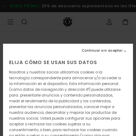
Pasar
DOBLE PROMO
25% de descuento suplementario en las Of
a
la
información
del
producto
Continuar sin aceptar
ELIJA CÓMO SE USAN SUS DATOS
Nosotros y nuestros socios utilizamos cookies o la
tecnología correspondiente para almacenar y/o acceder a
la información en el dispositivo. Esta información personal
(como datos de navegación y dirección IP) puede utilizarse
para: presentarle anuncios y contenido personalizados,
medir el rendimiento de la publicidad y los contenidos,
presentar las anuncios personalizados, conocer mejor a
nuestra audiencia, desarrollar y mejorar los productos de
nuestros socios. Usted puede configurar sus opciones para
aceptar o rechazar las cookies sujetas a su
consentimiento, o bien, para rechazar las cookies cuando
no están sujetas a su consentimiento (como algunas