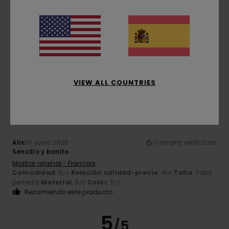
Thierry
2. julio 2026
Compra verificada
Máximo confort
Mostrar original - Français
Comodidad
: 5
Relación calidad-precio
: 5
Talla
: Talla
/5
/5
perfecta
Material
: 5
Color
: 5
/5
/5
Recomiendo este producto
VIEW ALL COUNTRIES
5
/5
Alix
30. junio 2026
Compra verificada
Sencillo y bonito.
Mostrar original - Français
Comodidad
: 5
Relación calidad-precio
: 4
Talla
: Talla
/5
/5
perfecta
Material
: 5
Color
: 5
/5
/5
Recomiendo este producto
5
/5