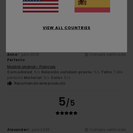
perfecta
Material
: 5
Color
: 5
/5
/5
Recomiendo este producto
5
/5
VIEW ALL COUNTRIES
Anne
7. julio 2026
Compra verificada
Perfecto
Mostrar original - Français
Comodidad
: 5
Relación calidad-precio
: 5
Talla
: Talla
/5
/5
perfecta
Material
: 5
Color
: 5
/5
/5
Recomiendo este producto
5
/5
Alexander
6. julio 2026
Compra verificada