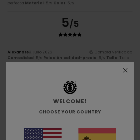
perfecta
Material
: 5
Color
: 5
/5
/5
5
/5
Alexandre
9. julio 2026
Compra verificada
Comodidad
: 5
Relación calidad-precio
: 5
Talla
: Talla
/5
/5
perfecta
Material
: 5
Color
: 5
/5
/5
Recomiendo este producto
5
/5
WELCOME!
CHOOSE YOUR COUNTRY
Gilles
9. julio 2026
Compra verificada
calidad excelente
Mostrar original - Français
Comodidad
: 5
Relación calidad-precio
: 5
Talla
: Talla
/5
/5