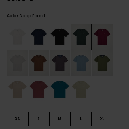
Deep Forest
Color
XS
S
M
L
XL