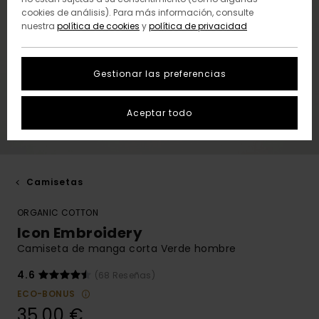
cookies de análisis). Para más información, consulte
nuestra
política de cookies
y
política de privacidad
Gestionar las preferencias
Aceptar todo
Camisetas
ORGANIC COTTON
Icon Embroidery
Camiseta de manga corta Verde hombre
4.6
(68 Reseñas)
ECO-BONUS
35,00 €