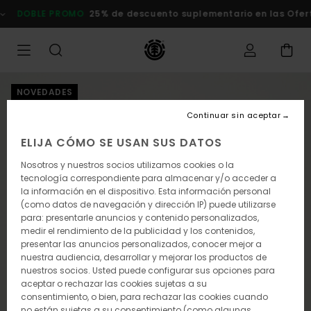
Pasar
BLE PROMO
25% de descuento suplementario en las Ofertas
C
a
la
información
del
producto
NOVEDADES
Continuar sin aceptar
ELIJA CÓMO SE USAN SUS DATOS
Nosotros y nuestros socios utilizamos cookies o la
tecnología correspondiente para almacenar y/o acceder a
la información en el dispositivo. Esta información personal
(como datos de navegación y dirección IP) puede utilizarse
para: presentarle anuncios y contenido personalizados,
medir el rendimiento de la publicidad y los contenidos,
presentar las anuncios personalizados, conocer mejor a
nuestra audiencia, desarrollar y mejorar los productos de
nuestros socios. Usted puede configurar sus opciones para
aceptar o rechazar las cookies sujetas a su
consentimiento, o bien, para rechazar las cookies cuando
no están sujetas a su consentimiento (como algunas