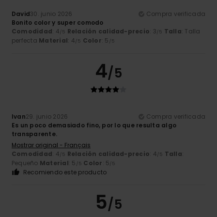
David
30. junio 2026
Compra verificada
Bonito color y super comodo
Comodidad
: 4
Relación calidad-precio
: 3
Talla
: Talla
/5
/5
perfecta
Material
: 4
Color
: 5
/5
/5
4
/5
Ivan
29. junio 2026
Compra verificada
Es un poco demasiado fino, por lo que resulta algo
transparente.
Mostrar original - Français
Comodidad
: 4
Relación calidad-precio
: 4
Talla
:
/5
/5
Pequeño
Material
: 5
Color
: 5
/5
/5
Recomiendo este producto
5
/5