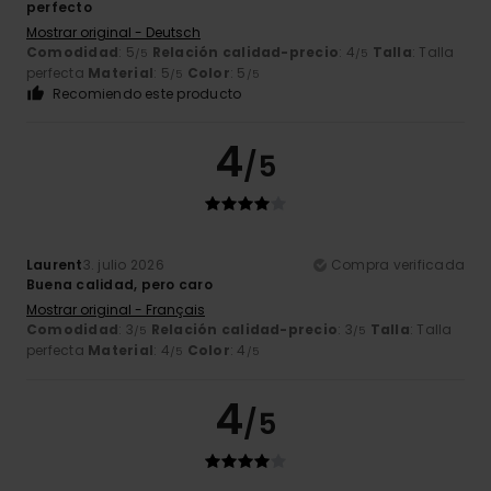
perfecto
Mostrar original - Deutsch
Comodidad
: 5
Relación calidad-precio
: 4
Talla
: Talla
/5
/5
perfecta
Material
: 5
Color
: 5
/5
/5
Recomiendo este producto
4
/5
Laurent
3. julio 2026
Compra verificada
Buena calidad, pero caro
Mostrar original - Français
Comodidad
: 3
Relación calidad-precio
: 3
Talla
: Talla
/5
/5
perfecta
Material
: 4
Color
: 4
/5
/5
4
/5