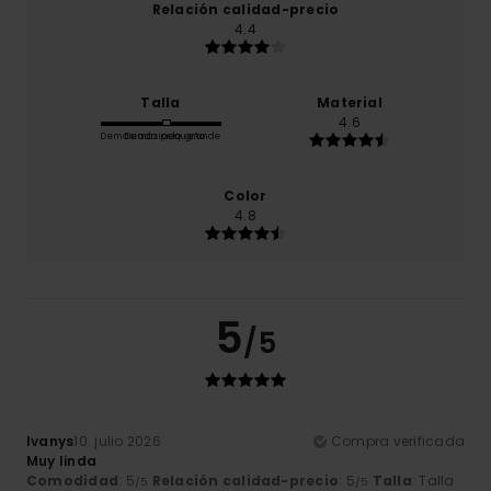
Relación calidad-precio
4.4
Talla
Material
4.6
Demasiado pequeño
Demasiado grande
Color
4.8
5
/5
Ivanys
10. julio 2026
Compra verificada
Muy linda
Comodidad
: 5
Relación calidad-precio
: 5
Talla
: Talla
/5
/5