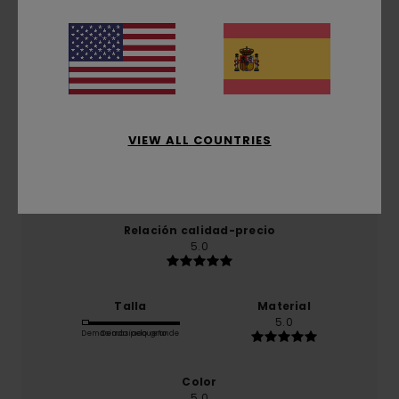
5.0
/5
basado en
1 reseñas verificadas
desde enero 2026
El 100% de nuestros clientes recomiendan este
producto
VIEW ALL COUNTRIES
Comodidad
5.0
Relación calidad-precio
5.0
Talla
Material
5.0
Demasiado pequeño
Demasiado grande
Color
5.0