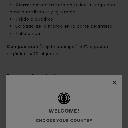
Cierre:
correa trasera en tejido a juego con
hebilla deslizante y ajustable
Tejido a cuadros
Bordado de la marca en la parte delantera
Talla única
Composición
[Tejido principal] 60% algodón
orgánico, 40% algodón
Envíos y Devoluciones
Reseñas de los clientes
WELCOME!
Puntuación media
CHOOSE YOUR COUNTRY