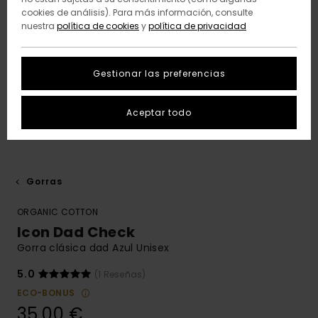
cookies de análisis). Para más información, consulte
nuestra
política de cookies
y
política de privacidad
Gestionar las preferencias
Aceptar todo
Gorras
ORGANIC COTTON
Icon Dad Check
Gorra clásica dad Azul Unisex
5.0
(1 Reseñas)
ECO-BONUS
35,00 €