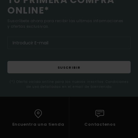
TU PRIMERA COMPRA
ONLINE*
Suscríbete ahora para recibir las ultimas informaciones
y ofertas exclusivas.
SUSCRIBIR
(*) Oferta valida online para los nuevos inscritos. Condiciones
de uso detalladas en el email de bienvenida
Encuentra una tienda
Contactenos