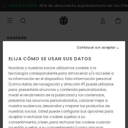
Pasar
DOBLE PROMO
25% de descuento suplementario en las Oferta
a
la
información
del
producto
AGOTADO
Continuar sin aceptar
ELIJA CÓMO SE USAN SUS DATOS
Nosotros y nuestros socios utilizamos cookies o la
tecnología correspondiente para almacenar y/o acceder a
la información en el dispositivo. Esta información personal
(como datos de navegación y dirección IP) puede utilizarse
para: presentarle anuncios y contenido personalizados,
medir el rendimiento de la publicidad y los contenidos,
presentar las anuncios personalizados, conocer mejor a
nuestra audiencia, desarrollar y mejorar los productos de
nuestros socios. Usted puede configurar sus opciones para
aceptar o rechazar las cookies sujetas a su
consentimiento, o bien, para rechazar las cookies cuando
no están sujetas a su consentimiento (como algunas