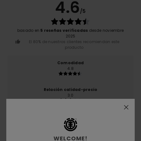
4.6
/5
basado en
5 reseñas verificadas
desde noviembre
2025
El 80% de nuestros clientes recomiendan este
producto
Comodidad
4.8
Relación calidad-precio
3.0
Talla
Material
4.5
Demasiado pequeño
Demasiado grande
WELCOME!