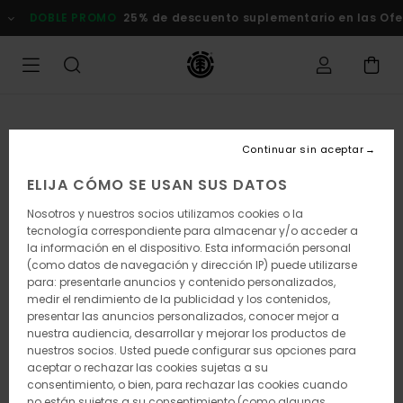
Pasar
DOBLE PROMO
25% de descuento suplementario en las Ofertas
a
la
información
del
producto
Continuar sin aceptar
ELIJA CÓMO SE USAN SUS DATOS
Nosotros y nuestros socios utilizamos cookies o la
tecnología correspondiente para almacenar y/o acceder a
la información en el dispositivo. Esta información personal
(como datos de navegación y dirección IP) puede utilizarse
para: presentarle anuncios y contenido personalizados,
medir el rendimiento de la publicidad y los contenidos,
presentar las anuncios personalizados, conocer mejor a
nuestra audiencia, desarrollar y mejorar los productos de
nuestros socios. Usted puede configurar sus opciones para
aceptar o rechazar las cookies sujetas a su
consentimiento, o bien, para rechazar las cookies cuando
no están sujetas a su consentimiento (como algunas