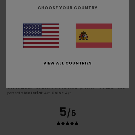
Color
CHOOSE YOUR COUNTRY
4.8
3
/5
VIEW ALL COUNTRIES
Client anonyme vérifié
11. marzo 2026
Compra verificada
Un poco corto
Mostrar original - Français
Comodidad
: 4
Relación calidad-precio
: 4
Talla
: Talla
/5
/5
perfecta
Material
: 4
Color
: 4
/5
/5
5
/5