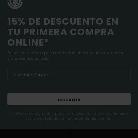
15% DE DESCUENTO EN
TU PRIMERA COMPRA
ONLINE*
Suscríbete ahora para recibir las ultimas informaciones
y ofertas exclusivas.
SUSCRIBIR
(*) Oferta valida online para los nuevos inscritos. Condiciones
de uso detalladas en el email de bienvenida