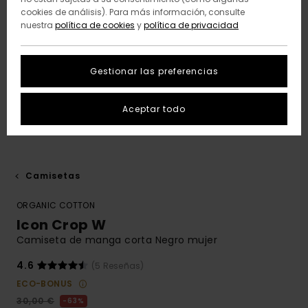
cookies de análisis). Para más información, consulte
nuestra
política de cookies
y
política de privacidad
Gestionar las preferencias
Aceptar todo
Camisetas
ORGANIC COTTON
Icon Crop W
Camiseta de manga corta Negro mujer
4.6
(5 Reseñas)
ECO-BONUS
30,00 €
63%