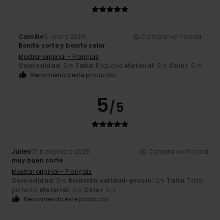
Camille
5. enero 2026
Compra verificada
Bonito corte y bonito color
Mostrar original - Français
Comodidad
: 5
Talla
: Pequeño
Material
: 5
Color
: 5
/5
/5
/5
Recomiendo este producto
5
/5
Julien
17. noviembre 2025
Compra verificada
muy buen corte
Mostrar original - Français
Comodidad
: 5
Relación calidad-precio
: 2
Talla
: Talla
/5
/5
perfecta
Material
: 5
Color
: 5
/5
/5
Recomiendo este producto