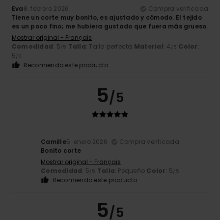
Eva
8. febrero 2026
Compra verificada
Tiene un corte muy bonito, es ajustado y cómodo. El tejido
es un poco fino; me hubiera gustado que fuera más grueso.
Mostrar original - Français
Comodidad
: 5
Talla
: Talla perfecta
Material
: 4
Color
:
/5
/5
5
/5
Recomiendo este producto
5
/5
Camille
5. enero 2026
Compra verificada
Bonito corte
Mostrar original - Français
Comodidad
: 5
Talla
: Pequeño
Color
: 5
/5
/5
Recomiendo este producto
5
/5