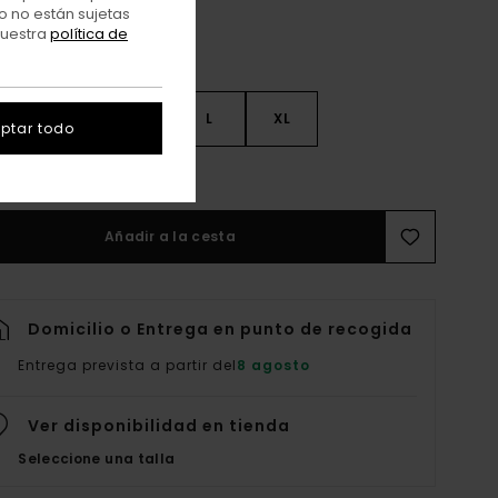
o no están sujetas
nuestra
política de
S
S
M
L
XL
ptar todo
er Guía De Tallas
Añadir a la cesta
Domicilio o Entrega en punto de recogida
Entrega prevista a partir del
8 agosto
Ver disponibilidad en tienda
Seleccione una talla