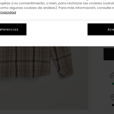
sujetas a su consentimiento, o bien, para rechazar las cookies cuand
como algunas cookies de análisis). Para más información, consulte 
privacidad
X
referencias
Ace
V