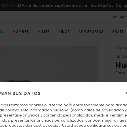
 PROMO
25% de descuento suplementario en las Ofertas
Comp
AYUDA 
MO
HOMBRE
MUJER
NIÑOS
ACCESORIOS
SKATE
Página 
ORGAN
Hu
Cami
ECO-
90
USAN SUS DATOS
ocios utilizamos cookies o la tecnología correspondiente para alm
 dispositivo. Esta información personal (como datos de navegación y 
Colo
: presentarle anuncios y contenido personalizados, medir el rendimie
enidos, presentar las anuncios personalizados, conocer mejor a nues
 los productos de nuestros socios. Usted puede configurar sus opcio