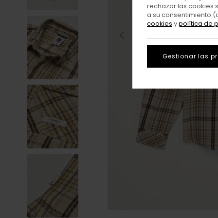
rechazar las cookies 
a su consentimiento (
cookies
y
política de 
Gestionar las p