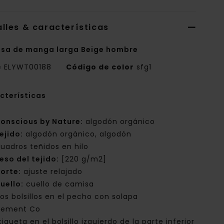
lles & características
sa de manga larga Beige hombre
e
ELYWT00188
Código de color
sfg1
cterísticas
onscious by Nature:
algodón orgánico
ejido:
algodón orgánico, algodón
uadros teñidos en hilo
eso del tejido:
[220 g/m2]
orte:
ajuste relajado
uello:
cuello de camisa
os bolsillos en el pecho con solapa
lement Co
tiqueta en el bolsillo izquierdo de la parte inferior