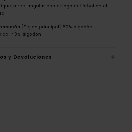
tiqueta rectangular con el logo del árbol en el
ral
posición
[Tejido principal] 60% algodón
nico, 40% algodón
íos y Devoluciones