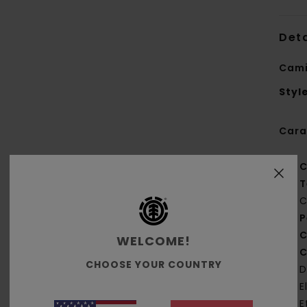
Deta
Cami
Styl
Cara
C
T
C
P
C
WELCOME!
C
CHOOSE YOUR COUNTRY
D
E
E