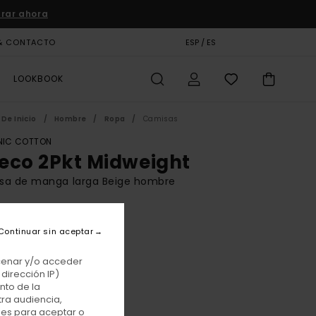
rar ahora
& CONTACTO
TARJETA DE REGALO
ESP / ES
TIENDAS
LOOKBOOK
De Inicio
Hombre
Ropa
Camisas
IC COTTON
eco 2Pkt Midweight
sa de manga larga Beige hombre
BONUS
,00 €
Continuar sin aceptar
acenar y/o acceder
dirección IP)
Pumice / Java Plaid
r
nto de la
tra audiencia,
nes para aceptar o