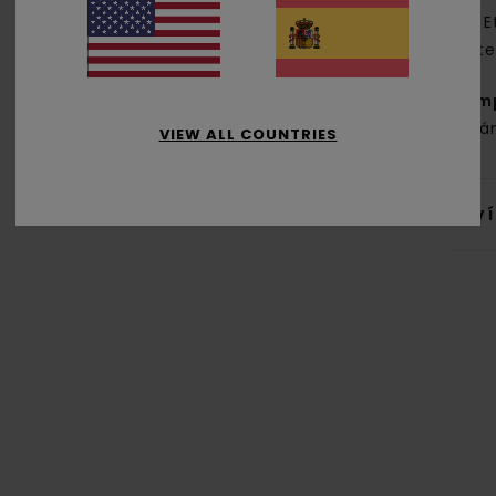
E
late
Com
orgá
VIEW ALL COUNTRIES
Env