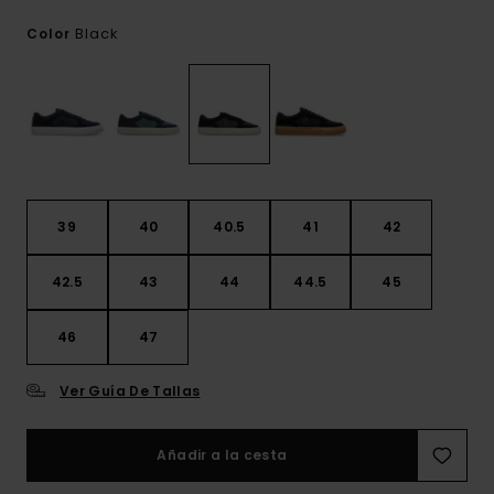
Black
Color
39
40
40.5
41
42
42.5
43
44
44.5
45
46
47
Ver Guía De Tallas
Añadir a la cesta