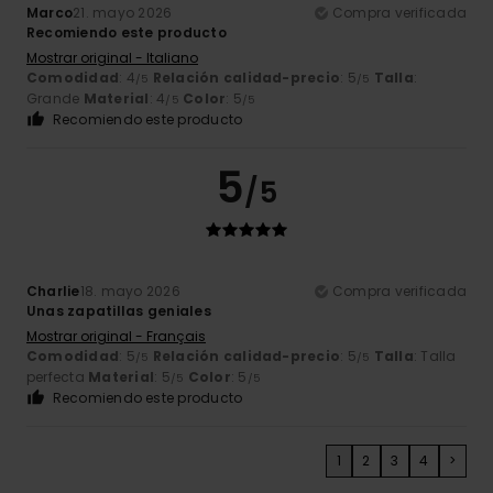
Marco
21. mayo 2026
Compra verificada
Recomiendo este producto
Mostrar original - Italiano
Comodidad
: 4
Relación calidad-precio
: 5
Talla
:
/5
/5
Grande
Material
: 4
Color
: 5
/5
/5
Recomiendo este producto
5
/5
Charlie
18. mayo 2026
Compra verificada
Unas zapatillas geniales
Mostrar original - Français
Comodidad
: 5
Relación calidad-precio
: 5
Talla
: Talla
/5
/5
perfecta
Material
: 5
Color
: 5
/5
/5
Recomiendo este producto
1
2
3
4
>