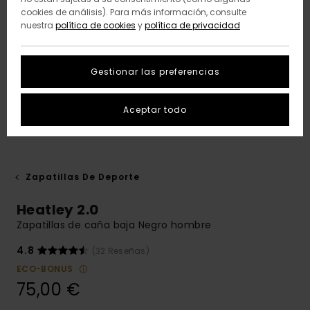
cookies de análisis). Para más información, consulte
nuestra
política de cookies
y
política de privacidad
Gestionar las preferencias
Aceptar todo
Zapatillas De Deporte
Heatley 2.0
Zapatillas de caña baja Negro hombre
4.8
(32 Reseñas)
ECO-BONUS
75,00 €