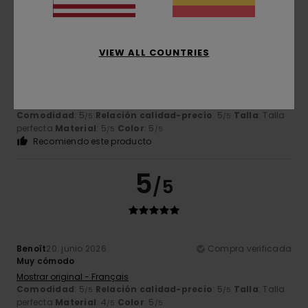
5
/5
VIEW ALL COUNTRIES
Sandra Pinto
22. junio 2026
Compra verificada
Excelente
Mostrar original - Português
Comodidad
: 5
Relación calidad-precio
: 5
Talla
: Talla
/5
/5
perfecta
Material
: 5
Color
: 5
/5
/5
Recomiendo este producto
5
/5
Benoît
20. junio 2026
Compra verificada
Muy cómodo
Mostrar original - Français
Comodidad
: 5
Relación calidad-precio
: 5
Talla
: Talla
/5
/5
perfecta
Material
: 4
Color
: 5
/5
/5