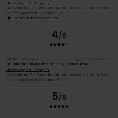
Mostrar original - Français
Comodidad
: 5
Relación calidad-precio
: 4
Talla
: Talla
/5
/5
perfecta
Material
: 5
Color
: 5
/5
/5
Recomiendo este producto
4
/5
Rémi
29. mayo 2026
Compra verificada
En realidad parece más oscuro que en la foto
Mostrar original - Français
Comodidad
: 5
Relación calidad-precio
: 4
Talla
: Talla
/5
/5
perfecta
Material
: 5
Color
: 5
/5
/5
5
/5