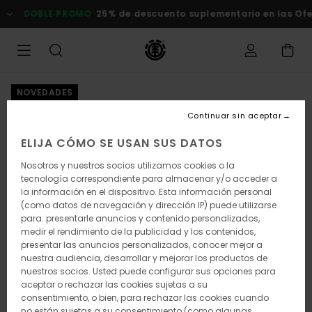
Pasar
DOBLE PROMO
25% de descuento suplementario en las Ofertas
a
la
información
del
producto
NOVEDADES
Continuar sin aceptar
ELIJA CÓMO SE USAN SUS DATOS
Nosotros y nuestros socios utilizamos cookies o la
tecnología correspondiente para almacenar y/o acceder a
la información en el dispositivo. Esta información personal
(como datos de navegación y dirección IP) puede utilizarse
para: presentarle anuncios y contenido personalizados,
medir el rendimiento de la publicidad y los contenidos,
presentar las anuncios personalizados, conocer mejor a
nuestra audiencia, desarrollar y mejorar los productos de
nuestros socios. Usted puede configurar sus opciones para
aceptar o rechazar las cookies sujetas a su
consentimiento, o bien, para rechazar las cookies cuando
no están sujetas a su consentimiento (como algunas