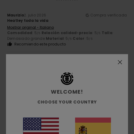
Maurizio
2. julio 2026
Compra verificada
Heatley toda la vida
Mostrar original - Italiano
Comodidad
: 5
Relación calidad-precio
: 5
Talla
:
/5
/5
Demasiado grande
Material
: 5
Color
: 5
/5
/5
Recomiendo este producto
5
/5
WELCOME!
Maurizio
2. julio 2026
Compra verificada
Súper cómodas
CHOOSE YOUR COUNTRY
Mostrar original - Italiano
Comodidad
: 5
Relación calidad-precio
: 4
Talla
:
/5
/5
Grande
Material
: 5
Color
: 5
/5
/5
Recomiendo este producto