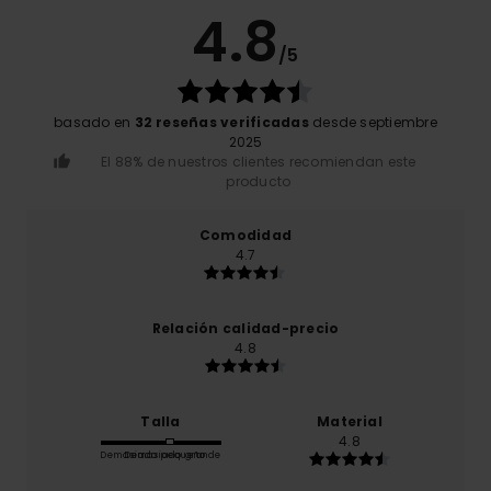
4.8
/5
basado en
32 reseñas verificadas
desde septiembre
2025
El 88% de nuestros clientes recomiendan este
producto
Comodidad
4.7
Relación calidad-precio
4.8
Talla
Material
4.8
Demasiado pequeño
Demasiado grande