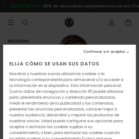
Pasar
DOBLE PROMO
25% de descuento suplementario en las Of
a
la
información
del
producto
AGOTADO
Continuar sin aceptar
ELIJA CÓMO SE USAN SUS DATOS
Nosotros y nuestros socios utilizamos cookies o la
tecnología correspondiente para almacenar y/o acceder a
la información en el dispositivo. Esta información personal
(como datos de navegación y dirección IP) puede utilizarse
para: presentarle anuncios y contenido personalizados,
medir el rendimiento de la publicidad y los contenidos,
presentar las anuncios personalizados, conocer mejor a
nuestra audiencia, desarrollar y mejorar los productos de
nuestros socios. Usted puede configurar sus opciones para
aceptar o rechazar las cookies sujetas a su
consentimiento, o bien, para rechazar las cookies cuando
no están sujetas a su consentimiento (como algunas