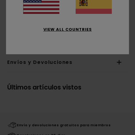
Corte:
ajuste relajado
Mangas:
manga corta
bolsillos:
bolsillos en el pecho
Cierre:
Cierre abotonado
VIEW ALL COUNTRIES
Composición
[Tejido principal] 100% viscosa
Envíos y Devoluciones
Últimos artículos vistos
Envío y devoluciones gratuitos para miembros