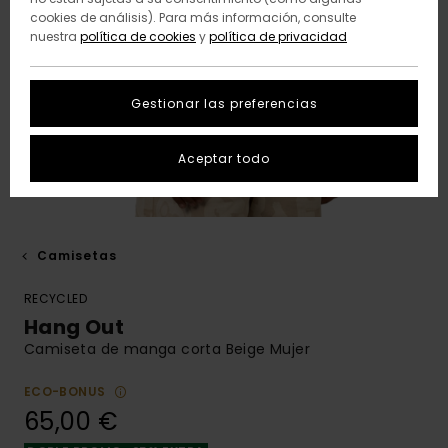
cookies de análisis). Para más información, consulte
nuestra
política de cookies
y
política de privacidad
Gestionar las preferencias
Aceptar todo
Camisetas
RECYCLED
Hang Out
Camiseta de manga corta Beige Mujer
ECO-BONUS
65,00 €