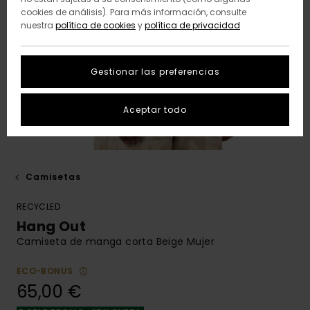
cookies de análisis). Para más información, consulte
nuestra
política de cookies
y
política de privacidad
Gestionar las preferencias
Aceptar todo
Camisetas
RECYCLED
Hang Out
Camiseta de manga corta Beige Mujer
ECO-BONUS
65,00 €