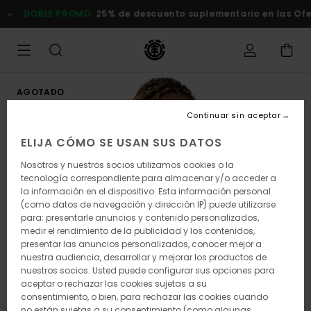
Pasar
DOBLE PROMO
25% de descuento suplementario en las Ofert
a
la
información
del
producto
AGOTADO
Continuar sin aceptar
ELIJA CÓMO SE USAN SUS DATOS
Nosotros y nuestros socios utilizamos cookies o la
tecnología correspondiente para almacenar y/o acceder a
la información en el dispositivo. Esta información personal
(como datos de navegación y dirección IP) puede utilizarse
para: presentarle anuncios y contenido personalizados,
medir el rendimiento de la publicidad y los contenidos,
presentar las anuncios personalizados, conocer mejor a
nuestra audiencia, desarrollar y mejorar los productos de
nuestros socios. Usted puede configurar sus opciones para
aceptar o rechazar las cookies sujetas a su
consentimiento, o bien, para rechazar las cookies cuando
no están sujetas a su consentimiento (como algunas