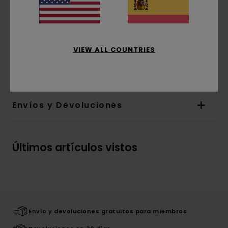
Corte:
ajuste relajado
Mangas:
manga corta
bolsillos:
bolsillos en el pecho
Cierre:
Cierre abotonado
VIEW ALL COUNTRIES
Composición
[Tejido principal] 100% viscosa
Envíos y Devoluciones
Últimos artículos vistos
Envío y devoluciones gratuitos para miembros