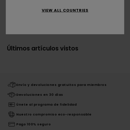
orgánico
VIEW ALL COUNTRIES
Envíos y Devoluciones
Últimos artículos vistos
Envío y devoluciones gratuitos para miembros
Devoluciones en 30 días
Únete al programa de fidelidad
Nuestro compromiso eco-responsable
Pago 100% seguro