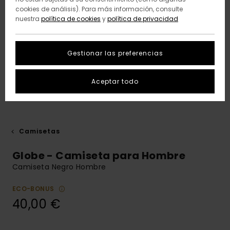
cookies de análisis). Para más información, consulte
nuestra
política de cookies
y
política de privacidad
Gestionar las preferencias
Aceptar todo
Camisetas
Globe - Camiseta para Hombre
Camiseta Negro Hombre
ECO-BONUS
40,00 €