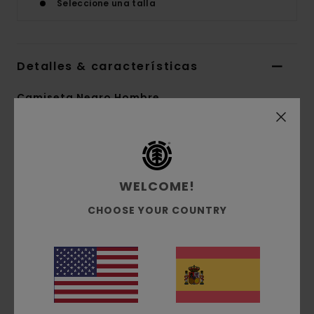
Seleccione una talla
Detalles & características
Camiseta Negro Hombre
Style
ELYZT00190
Código de color
fbk
Características
WELCOME!
Tejido:
jersey de algodón orgánico [200
CHOOSE YOUR COUNTRY
g/m2]
Corte:
Ajuste relajado
Cuello:
Cuello redondo
Serigrafía en el pecho y la espalda
Composición
[Tejido principal] 100% algodón