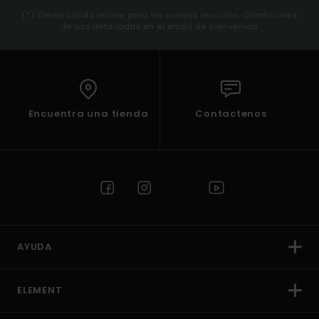
(*) Oferta valida online para los nuevos inscritos. Condiciones
de uso detalladas en el email de bienvenida
Encuentra una tienda
Contactenos
AYUDA
ELEMENT