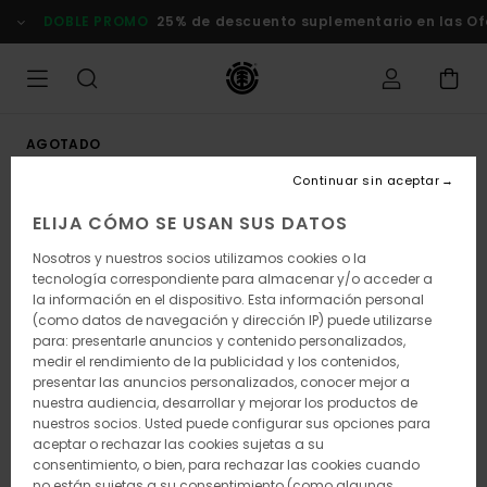
Pasar
DOBLE PROMO
25% de descuento suplementario en las Ofer
a
la
información
del
producto
AGOTADO
Continuar sin aceptar
ELIJA CÓMO SE USAN SUS DATOS
Nosotros y nuestros socios utilizamos cookies o la
tecnología correspondiente para almacenar y/o acceder a
la información en el dispositivo. Esta información personal
(como datos de navegación y dirección IP) puede utilizarse
para: presentarle anuncios y contenido personalizados,
medir el rendimiento de la publicidad y los contenidos,
presentar las anuncios personalizados, conocer mejor a
nuestra audiencia, desarrollar y mejorar los productos de
nuestros socios. Usted puede configurar sus opciones para
aceptar o rechazar las cookies sujetas a su
consentimiento, o bien, para rechazar las cookies cuando
no están sujetas a su consentimiento (como algunas