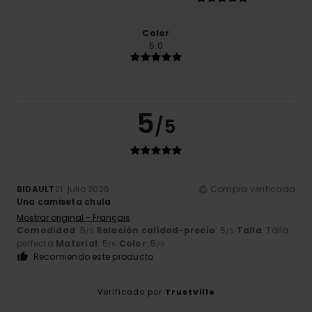
Color
5.0
5
/5
BIDAULT
21. julio 2026
Compra verificada
Una camiseta chula
Mostrar original - Français
Comodidad
: 5
Relación calidad-precio
: 5
Talla
: Talla
/5
/5
perfecta
Material
: 5
Color
: 5
/5
/5
Recomiendo este producto
Verificado por
TrustVille