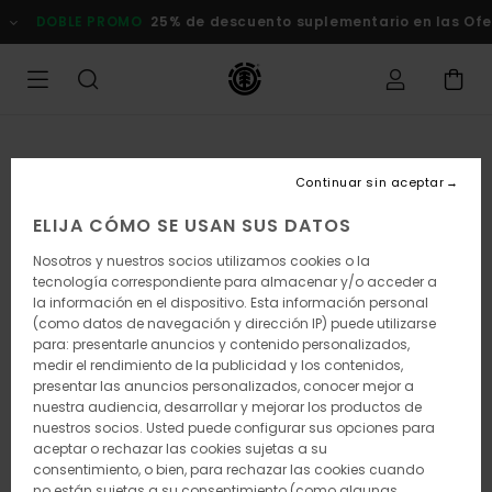
Pasar
DOBLE PROMO
25% de descuento suplementario en las Oferta
a
la
información
del
producto
Continuar sin aceptar
ELIJA CÓMO SE USAN SUS DATOS
Nosotros y nuestros socios utilizamos cookies o la
tecnología correspondiente para almacenar y/o acceder a
la información en el dispositivo. Esta información personal
(como datos de navegación y dirección IP) puede utilizarse
para: presentarle anuncios y contenido personalizados,
medir el rendimiento de la publicidad y los contenidos,
presentar las anuncios personalizados, conocer mejor a
nuestra audiencia, desarrollar y mejorar los productos de
nuestros socios. Usted puede configurar sus opciones para
aceptar o rechazar las cookies sujetas a su
consentimiento, o bien, para rechazar las cookies cuando
no están sujetas a su consentimiento (como algunas