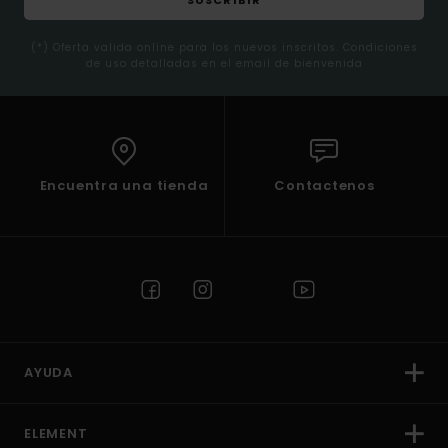
SUSCRIBIR
(*) Oferta valida online para los nuevos inscritos. Condiciones
de uso detalladas en el email de bienvenida
Encuentra una tienda
Contactenos
AYUDA
ELEMENT