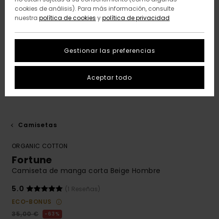
cookies de análisis). Para más información, consulte
nuestra
política de cookies
y
política de privacidad
Gestionar las preferencias
Aceptar todo
Camisetas
ORGANIC COTTON
Fortune
Camiseta de manga corta Beige Hombre
5.0
(1 Reseñas)
ECO-BONUS
35,00 €
63%