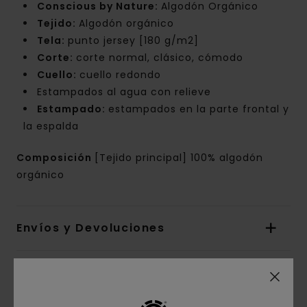
Conscious by Nature:
Algodón Orgánico
Tejido:
Algodón orgánico
Tela:
punto jersey [180 g/m2]
Corte:
corte normal, clásico, cómodo
Cuello:
cuello redondo
Estampados al agua con relieve
Estampado:
estampados en la parte frontal y
la espalda
Composición
[Tejido principal] 100% algodón
orgánico
Envíos y Devoluciones
Reseñas de los clientes