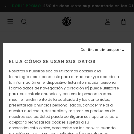
Pasar
DOBLE PROMO
25% de descuento suplementario en las Of
a
la
información
del
producto
Continuar sin aceptar
ELIJA CÓMO SE USAN SUS DATOS
Nosotros y nuestros socios utilizamos cookies o la
tecnología correspondiente para almacenar y/o acceder a
la información en el dispositivo. Esta información personal
(como datos de navegación y dirección IP) puede utilizarse
para: presentarle anuncios y contenido personalizados,
medir el rendimiento de la publicidad y los contenidos,
presentar las anuncios personalizados, conocer mejor a
nuestra audiencia, desarrollar y mejorar los productos de
nuestros socios. Usted puede configurar sus opciones para
aceptar o rechazar las cookies sujetas a su
consentimiento, o bien, para rechazar las cookies cuando
no están sujetas a su consentimiento (como algunas