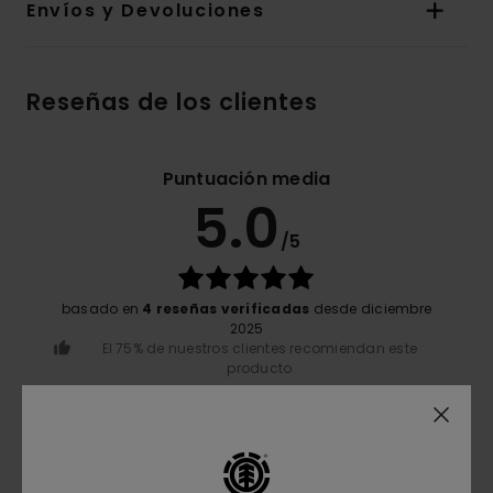
Envíos y Devoluciones
Reseñas de los clientes
Puntuación media
5.0
/5
basado en
4 reseñas verificadas
desde diciembre
2025
El 75% de nuestros clientes recomiendan este
producto
Comodidad
5.0