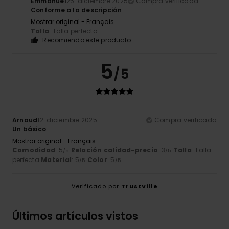
Emmanuel
25. diciembre 2025
Compra verificada
Conforme a la descripción
Mostrar original - Français
Talla
: Talla perfecta
Recomiendo este producto
5
/5
Arnaud
12. diciembre 2025
Compra verificada
Un básico
Mostrar original - Français
Comodidad
: 5
Relación calidad-precio
: 3
Talla
: Talla
/5
/5
perfecta
Material
: 5
Color
: 5
/5
/5
Verificado por
TrustVille
Últimos artículos vistos