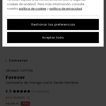
cookies de análisis). Para más información, consulte
nuestra
política de cookies
y
política de privacidad
Gestionar las preferencias
Aceptar todo
Camisetas
ORGANIC COTTON
Forever
Camiseta de manga corta Verde Hombre
5.0
(4 Reseñas)
ECO-BONUS
30,00 €
63%