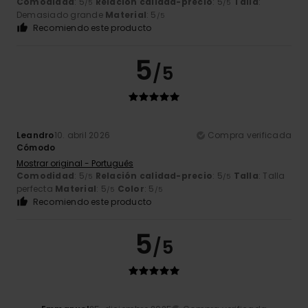
Comodidad
: 5
Relación calidad-precio
: 5
Talla
:
/5
/5
Demasiado grande
Material
: 5
/5
Recomiendo este producto
5
/5
Leandro
10. abril 2026
Compra verificada
Cómodo
Mostrar original - Português
Comodidad
: 5
Relación calidad-precio
: 5
Talla
: Talla
/5
/5
perfecta
Material
: 5
Color
: 5
/5
/5
Recomiendo este producto
5
/5