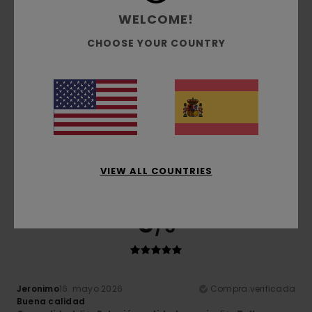
Relación calidad-precio
WELCOME!
4.3
CHOOSE YOUR COUNTRY
Talla
Material
5.0
Demasiado pequeño
Demasiado grande
Color
5.0
VIEW ALL COUNTRIES
5
/5
Jeronimo
16. mayo 2026
Compra verificada
Buena calidad