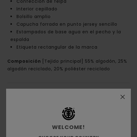
Confección de felpa
Interior cepillado
Bolsillo amplio
Capucha forrada en punto jersey sencillo
Estampados de base agua en el pecho y la
espalda
Etiqueta rectangular de la marca
Composición
[Tejido principal] 55% algodón, 25%
algodón reciclado, 20% poliéster reciclado
Envíos y Devoluciones
Reseñas de los clientes
WELCOME!