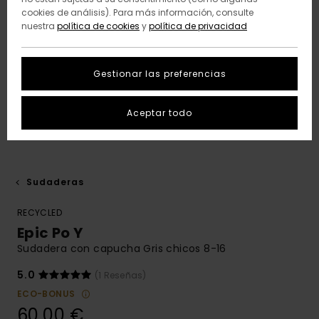
cookies de análisis). Para más información, consulte
nuestra
política de cookies
y
política de privacidad
Gestionar las preferencias
Aceptar todo
Sudaderas
RECYCLED
Epic Po Y
Sudadera con capucha Gris chicos 8-16
5.0
(1 Reseñas)
ECO-BONUS
60,00 €