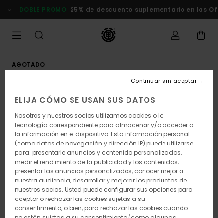
Pasar
DOBLE PROMO
25% de descuento suplementario en las Of
a
la
información
del
producto
AGOTADO
Continuar sin aceptar
ELIJA CÓMO SE USAN SUS DATOS
Nosotros y nuestros socios utilizamos cookies o la
tecnología correspondiente para almacenar y/o acceder a
la información en el dispositivo. Esta información personal
(como datos de navegación y dirección IP) puede utilizarse
para: presentarle anuncios y contenido personalizados,
medir el rendimiento de la publicidad y los contenidos,
presentar las anuncios personalizados, conocer mejor a
nuestra audiencia, desarrollar y mejorar los productos de
nuestros socios. Usted puede configurar sus opciones para
aceptar o rechazar las cookies sujetas a su
consentimiento, o bien, para rechazar las cookies cuando
no están sujetas a su consentimiento (como algunas