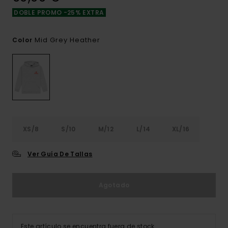
DOBLE PROMO -25% EXTRA
Mid Grey Heather
Color
XS/8
S/10
M/12
L/14
XL/16
Ver Guía De Tallas
Agotado
Este artículo se encuentra fuera de stock.