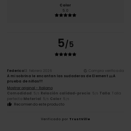
Color
5.0
5
/5
Federico
13. febrero 2026
Compra verificada
A mi sobrina le encantan las sudaderas de Element ¡¡¡A
prueba de niñas!!!
Mostrar original - Italiano
Comodidad
: 5
Relación calidad-precio
: 5
Talla
: Talla
/5
/5
perfecta
Material
: 5
Color
: 5
/5
/5
Recomiendo este producto
Verificado por
TrustVille