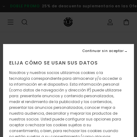
Pasar
DOBLE PROMO
25% de descuento suplementario en las Ofert
a
la
información
del
producto
Continuar sin aceptar
ELIJA CÓMO SE USAN SUS DATOS
Nosotros y nuestros socios utilizamos cookies o la
tecnología correspondiente para almacenar y/o acceder a
la información en el dispositivo. Esta información personal
(como datos de navegación y dirección IP) puede utilizarse
para: presentarle anuncios y contenido personalizados,
medir el rendimiento de la publicidad y los contenidos,
presentar las anuncios personalizados, conocer mejor a
nuestra audiencia, desarrollar y mejorar los productos de
nuestros socios. Usted puede configurar sus opciones para
aceptar o rechazar las cookies sujetas a su
consentimiento, o bien, para rechazar las cookies cuando
no están sujetas a su consentimiento (como algunas