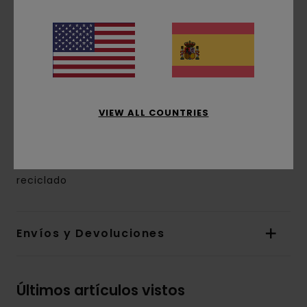
monedas con cremallera
Otras características: cierre principal con
cierre autoadherente
Medidas cerrada:
9 [L] x 12 [A] cm
Logo del árbol serigrafiado en la parte
delantera
VIEW ALL COUNTRIES
Compatible con el DNI francés
Exterior y forro de poliéster reciclado
Composición
[Tejido principal] 100% poliéster
reciclado
Envíos y Devoluciones
Últimos artículos vistos