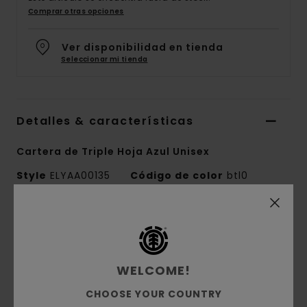
Comprar otras opciones
Ver disponibilidad en tienda
Seleccionar mi tienda
Detalles & características
Cartera de Triple Hoja Azul Unisex
Style
ELYAA00135
Código de color
btl0
Características
Tejido:
Poliéster 600 D reverso de TPE
Compartimentos:
una ranura principal para
WELCOME!
billetes
CHOOSE YOUR COUNTRY
Tres ranuras para tarjetas y un bolsillo para