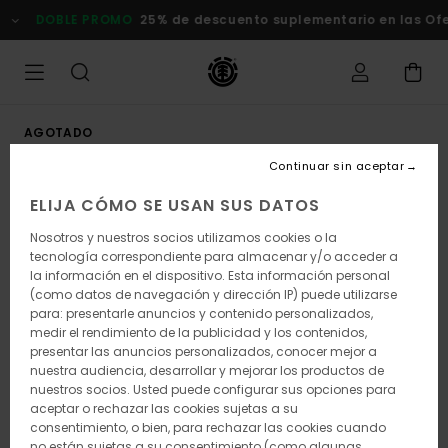
Pasar
DOBLE PROMO
25% de descuento suplementario en las Ofert
a
la
información
del
producto
AGOTADO
Continuar sin aceptar
ELIJA CÓMO SE USAN SUS DATOS
Nosotros y nuestros socios utilizamos cookies o la
tecnología correspondiente para almacenar y/o acceder a
la información en el dispositivo. Esta información personal
(como datos de navegación y dirección IP) puede utilizarse
para: presentarle anuncios y contenido personalizados,
medir el rendimiento de la publicidad y los contenidos,
presentar las anuncios personalizados, conocer mejor a
nuestra audiencia, desarrollar y mejorar los productos de
nuestros socios. Usted puede configurar sus opciones para
aceptar o rechazar las cookies sujetas a su
consentimiento, o bien, para rechazar las cookies cuando
no están sujetas a su consentimiento (como algunas