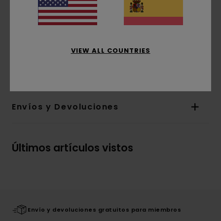
chaqueta de corte normal, viene con un parche
con una cabeza de oso en el pecho, y un
estampado «Please Think» dividido entre las dos
mangas.
VIEW ALL COUNTRIES
Detalles & características
Envíos y Devoluciones
Últimos artículos vistos
Envío y devoluciones gratuitos para miembros