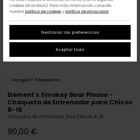
cookies de análisis). Para más información, consulte
nuestra
política de cookies
y
política de privacidad
Gestionar las preferencias
Aceptar todo
Abrigos Y Chaquetas
Element x Smokey Bear Please -
Chaqueta de Entrenador para Chicos
8-16
Chaqueta de Entrenador Azul Chicos 8-16
90,00 €