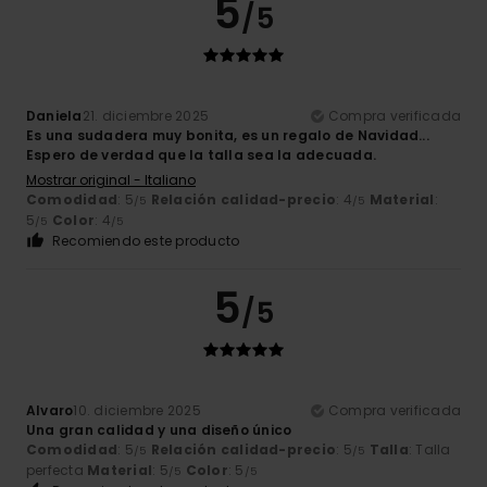
5
/5
Daniela
21. diciembre 2025
Compra verificada
Es una sudadera muy bonita, es un regalo de Navidad...
Espero de verdad que la talla sea la adecuada.
Mostrar original - Italiano
Comodidad
: 5
Relación calidad-precio
: 4
Material
:
/5
/5
5
Color
: 4
/5
/5
Recomiendo este producto
5
/5
Alvaro
10. diciembre 2025
Compra verificada
Una gran calidad y una diseño único
Comodidad
: 5
Relación calidad-precio
: 5
Talla
: Talla
/5
/5
perfecta
Material
: 5
Color
: 5
/5
/5