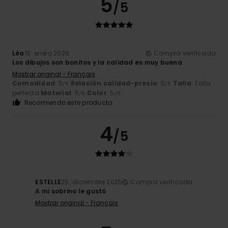
5
/5
Léa
15. enero 2026
Compra verificada
Los dibujos son bonitos y la calidad es muy buena
Mostrar original - Français
Comodidad
: 5
Relación calidad-precio
: 5
Talla
: Talla
/5
/5
perfecta
Material
: 5
Color
: 5
/5
/5
Recomiendo este producto
4
/5
ESTELLE
25. diciembre 2025
Compra verificada
A mi sobrino le gustó
Mostrar original - Français