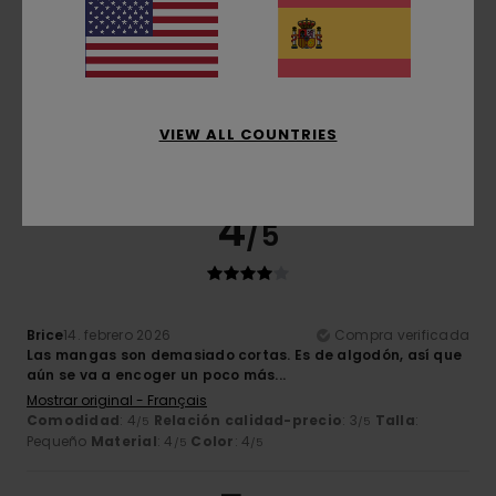
Alain
25. febrero 2026
Compra verificada
Es cómodo y abrigado
Mostrar original - Dutch
Relación calidad-precio
: 4
Talla
: Grande
Material
: 5
/5
/5
VIEW ALL COUNTRIES
Color
: 5
/5
Recomiendo este producto
4
/5
Brice
14. febrero 2026
Compra verificada
Las mangas son demasiado cortas. Es de algodón, así que
aún se va a encoger un poco más...
Mostrar original - Français
Comodidad
: 4
Relación calidad-precio
: 3
Talla
:
/5
/5
Pequeño
Material
: 4
Color
: 4
/5
/5