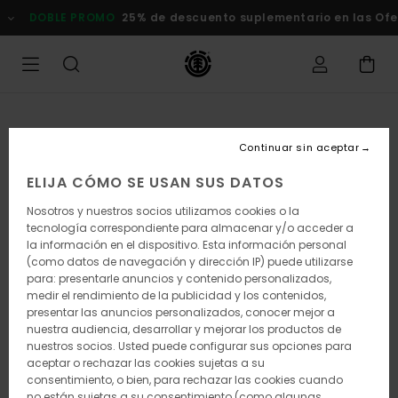
Pasar
DOBLE PROMO
25% de descuento suplementario en las Of
a
la
información
del
producto
Continuar sin aceptar
ELIJA CÓMO SE USAN SUS DATOS
Nosotros y nuestros socios utilizamos cookies o la
tecnología correspondiente para almacenar y/o acceder a
la información en el dispositivo. Esta información personal
(como datos de navegación y dirección IP) puede utilizarse
para: presentarle anuncios y contenido personalizados,
medir el rendimiento de la publicidad y los contenidos,
presentar las anuncios personalizados, conocer mejor a
nuestra audiencia, desarrollar y mejorar los productos de
nuestros socios. Usted puede configurar sus opciones para
aceptar o rechazar las cookies sujetas a su
consentimiento, o bien, para rechazar las cookies cuando
no están sujetas a su consentimiento (como algunas