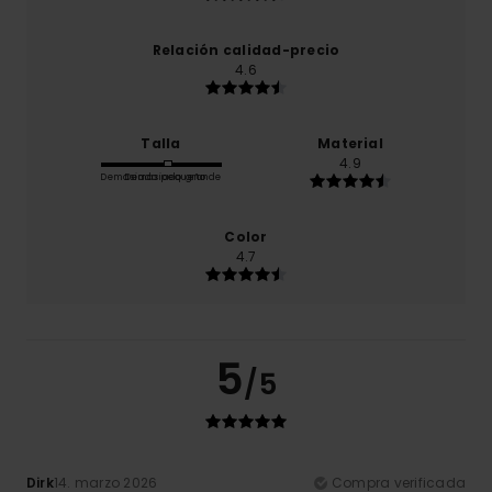
Relación calidad-precio
4.6
Talla
Material
4.9
Demasiado pequeño
Demasiado grande
Color
4.7
5
/5
Dirk
14. marzo 2026
Compra verificada