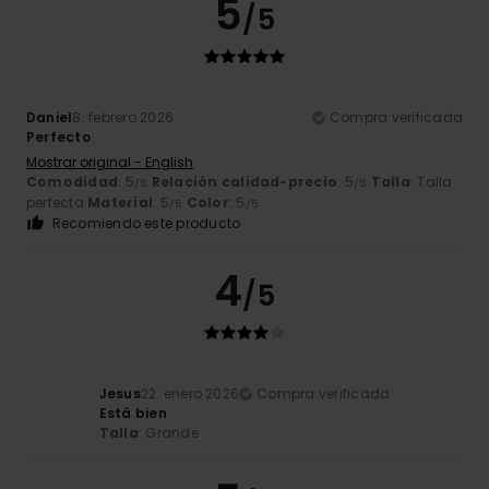
5
/5
Daniel
8. febrero 2026
Compra verificada
Perfecto
Mostrar original - English
Comodidad
: 5
Relación calidad-precio
: 5
Talla
: Talla
/5
/5
perfecta
Material
: 5
Color
: 5
/5
/5
Recomiendo este producto
4
/5
Jesus
22. enero 2026
Compra verificada
Está bien
Talla
: Grande