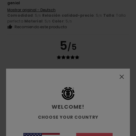
genial
Mostrar original - Deutsch
Comodidad
: 5
Relación calidad-precio
: 5
Talla
: Talla
/5
/5
perfecta
Material
: 5
Color
: 5
/5
/5
Recomiendo este producto
5
/5
Client anonyme vérifié
27. febrero 2026
Compra verificada
¡Demasiado grande para él!
Mostrar original - Français
Comodidad
: 5
Relación calidad-precio
: 5
Talla
:
/5
/5
Grande
Material
: 5
Color
: 4
/5
/5
Recomiendo este producto
WELCOME!
CHOOSE YOUR COUNTRY
5
/5