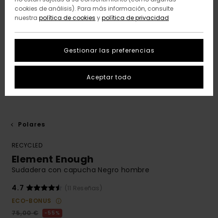
cookies de análisis). Para más información, consulte
nuestra
política de cookies
y
política de privacidad
Gestionar las preferencias
Aceptar todo
Polares
RECYCLED
Element Enough
Sudadera con capucha Negro hombre
4.7
(11 Reseñas)
ECO-BONUS
75,00 €
55%