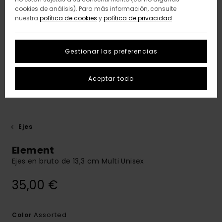
cookies de análisis). Para más información, consulte
nuestra
política de cookies
y
política de privacidad
Gestionar las preferencias
Aceptar todo
Ejes
Element
Ejes en bruto de 13,3 cm Multi Unisex
35,00 €
Assorted
Color