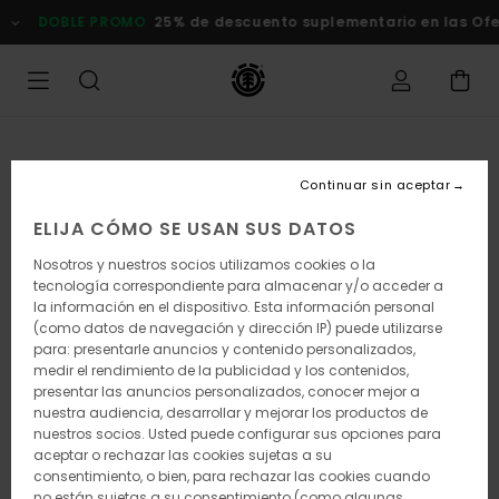
Pasar
DOBLE PROMO
25% de descuento suplementario en las Ofert
a
la
información
del
producto
Continuar sin aceptar
ELIJA CÓMO SE USAN SUS DATOS
Nosotros y nuestros socios utilizamos cookies o la
tecnología correspondiente para almacenar y/o acceder a
la información en el dispositivo. Esta información personal
(como datos de navegación y dirección IP) puede utilizarse
para: presentarle anuncios y contenido personalizados,
medir el rendimiento de la publicidad y los contenidos,
presentar las anuncios personalizados, conocer mejor a
nuestra audiencia, desarrollar y mejorar los productos de
nuestros socios. Usted puede configurar sus opciones para
aceptar o rechazar las cookies sujetas a su
consentimiento, o bien, para rechazar las cookies cuando
no están sujetas a su consentimiento (como algunas