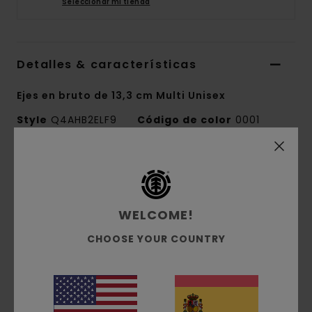
Seleccionar mi tienda
Detalles & características
Ejes en bruto de 13,3 cm Multi Unisex
Style
Q4AHB2ELF9
Código de color
0001
Características
Juego de 2
WELCOME!
Compatible con tablas de 8"
CHOOSE YOUR COUNTRY
Composición
[Tejido principal] 85% aluminio 15%
acero