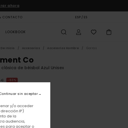
rar ahora
& CONTACTO
TARJETA DE REGALO
ESP / ES
TIENDAS
LOOKBOOK
De Inicio
Accesorios
Accesorios Hombre
Gorras
ement Co
 clásica de béisbol Azul Unisex
 €
63%
12 €
Continuar sin aceptar
TAS
E PROMO -25% EXTRA
acenar y/o acceder
dirección IP)
nto de la
Galaxy Blue
r
tra audiencia,
nes para aceptar o