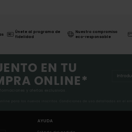
Únete al programa de
Nuestro compromiso
as
fidelidad
eco-responsable
UENTO EN TU
MPRA ONLINE*
nformaciones y ofertas exclusivas.
 online para los nuevos inscritos. Condiciones de uso detalladas en el e
AYUDA