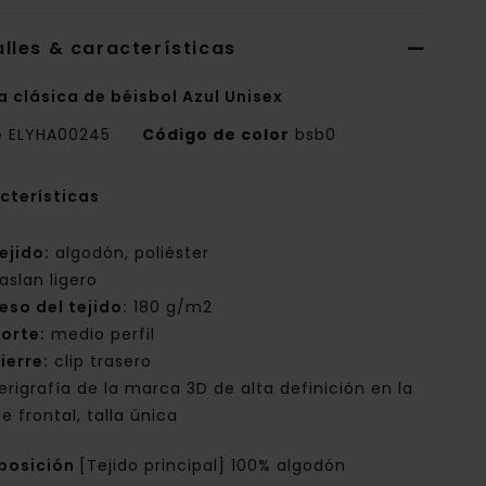
lles & características
a clásica de béisbol Azul Unisex
e
ELYHA00245
Código de color
bsb0
cterísticas
ejido:
algodón, poliéster
aslan ligero
eso del tejido:
180 g/m2
orte:
medio perfil
ierre:
clip trasero
erigrafía de la marca 3D de alta definición en la
e frontal, talla única
posición
[Tejido principal] 100% algodón