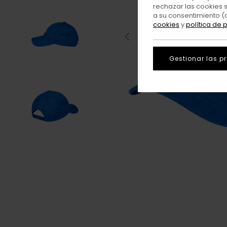
rechazar las cookies 
a su consentimiento (
cookies
y
política de 
Gestionar las p