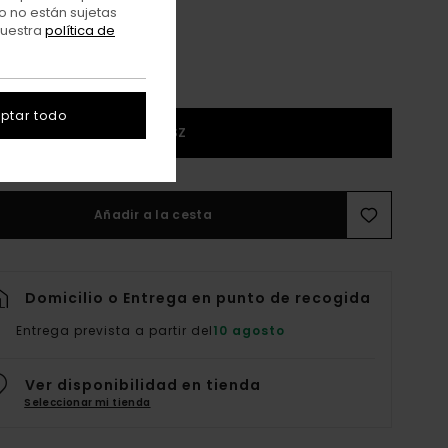
o no están sujetas
nuestra
política de
ptar todo
1SZ
Añadir a la cesta
Domicilio o Entrega en punto de recogida
Entrega prevista a partir del
10 agosto
Ver disponibilidad en tienda
Seleccionar mi tienda