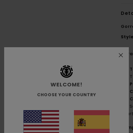
Deta
Gorr
Styl
Cara
T
T
WELCOME!
P
C
CHOOSE YOUR COUNTRY
C
S
part
Com