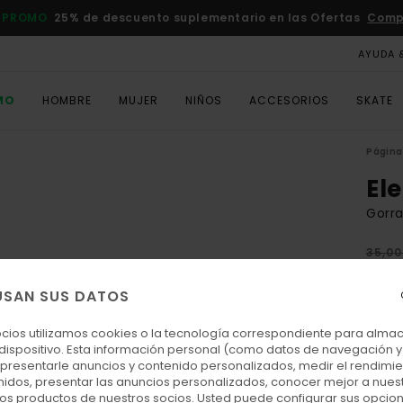
 PROMO
25% de descuento suplementario en las Ofertas
Comp
AYUDA 
MO
HOMBRE
MUJER
NIÑOS
ACCESORIOS
SKATE
Página 
El
Gorra
35,00
13,
USAN SUS DATOS
OFER
DOBL
ocios utilizamos cookies o la tecnología correspondiente para alm
 dispositivo. Esta información personal (como datos de navegación y 
: presentarle anuncios y contenido personalizados, medir el rendimie
Colo
enidos, presentar las anuncios personalizados, conocer mejor a nues
 los productos de nuestros socios. Usted puede configurar sus opcio