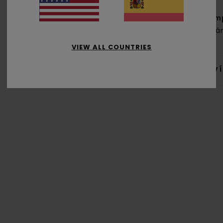
Com
orgá
VIEW ALL COUNTRIES
Env