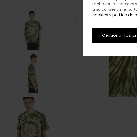
rechazar las cookies 
a su consentimiento (
cookies
y
política de 
Gestionar las p