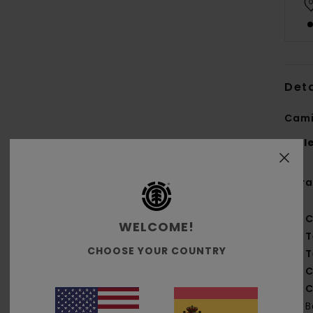
Deta
Cami
Styl
Cara
C
WELCOME!
T
CHOOSE YOUR COUNTRY
T
C
C
B