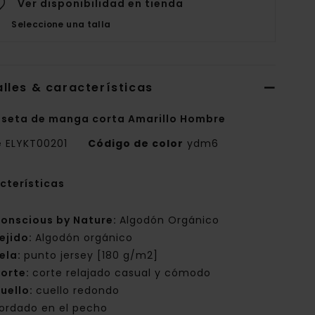
Ver disponibilidad en tienda
Seleccione una talla
lles & características
seta de manga corta Amarillo Hombre
e
ELYKT00201
Código de color
ydm6
cterísticas
onscious by Nature:
Algodón Orgánico
ejido:
Algodón orgánico
ela:
punto jersey [180 g/m2]
orte:
corte relajado casual y cómodo
uello:
cuello redondo
ordado en el pecho