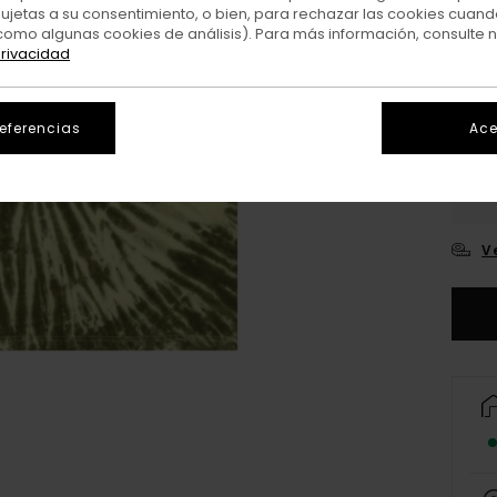
sujetas a su consentimiento, o bien, para rechazar las cookies cuand
Colo
como algunas cookies de análisis). Para más información, consulte 
privacidad
referencias
Ace
X
V