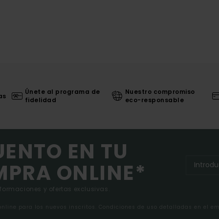
Únete al programa de
Nuestro compromiso
as
fidelidad
eco-responsable
UENTO EN TU
MPRA ONLINE*
nformaciones y ofertas exclusivas.
 online para los nuevos inscritos. Condiciones de uso detalladas en el e