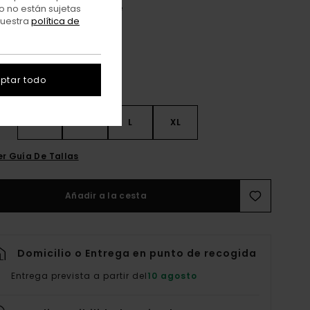
Wax Yellow Swirl Tiedye
o no están sujetas
r
nuestra
política de
ptar todo
S
S
M
L
XL
er Guía De Tallas
Añadir a la cesta
Domicilio o Entrega en punto de recogida
Entrega prevista a partir del
10 agosto