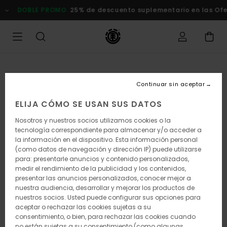
Pasar
DOBLE PROMO
25% de descuento suplementario en las Ofert
a
la
información
del
producto
Continuar sin aceptar
ELIJA CÓMO SE USAN SUS DATOS
Nosotros y nuestros socios utilizamos cookies o la
tecnología correspondiente para almacenar y/o acceder a
la información en el dispositivo. Esta información personal
(como datos de navegación y dirección IP) puede utilizarse
para: presentarle anuncios y contenido personalizados,
medir el rendimiento de la publicidad y los contenidos,
presentar las anuncios personalizados, conocer mejor a
nuestra audiencia, desarrollar y mejorar los productos de
nuestros socios. Usted puede configurar sus opciones para
aceptar o rechazar las cookies sujetas a su
consentimiento, o bien, para rechazar las cookies cuando
no están sujetas a su consentimiento (como algunas