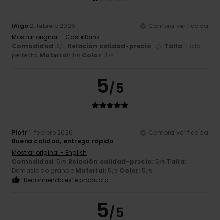
Iñigo
12. febrero 2026
Compra verificada
Mostrar original - Castellano
Comodidad
: 2
Relación calidad-precio
: 1
Talla
: Talla
/5
/5
perfecta
Material
: 1
Color
: 2
/5
/5
5
/5
Piotr
11. febrero 2026
Compra verificada
Buena calidad, entrega rápida
Mostrar original - English
Comodidad
: 5
Relación calidad-precio
: 5
Talla
:
/5
/5
Demasiado grande
Material
: 5
Color
: 5
/5
/5
Recomiendo este producto
5
/5