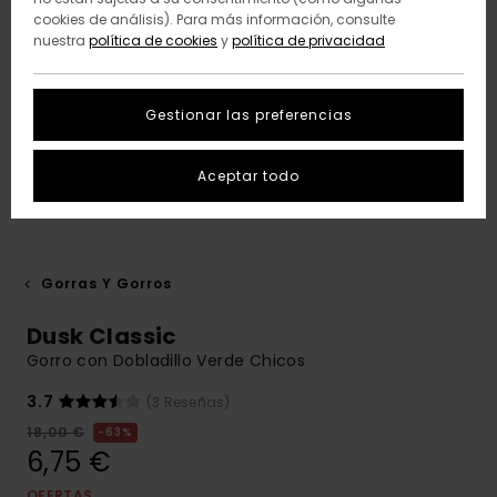
cookies de análisis). Para más información, consulte
nuestra
política de cookies
y
política de privacidad
Gestionar las preferencias
Aceptar todo
Gorras Y Gorros
Dusk Classic
Gorro con Dobladillo Verde Chicos
3.7
(3 Reseñas)
18,00 €
63%
6,75 €
OFERTAS