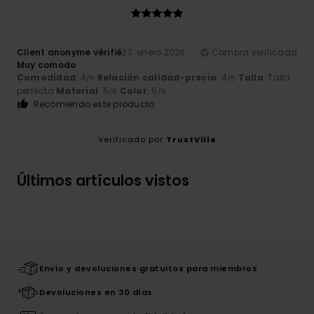
Client anonyme vérifié
27. enero 2026
Compra verificada
Muy comodo
Comodidad
: 4
Relación calidad-precio
: 4
Talla
: Talla
/5
/5
perfecta
Material
: 5
Color
: 5
/5
/5
Recomiendo este producto
Verificado por
TrustVille
Últimos artículos vistos
Envío y devoluciones gratuitos para miembros
Devoluciones en 30 días