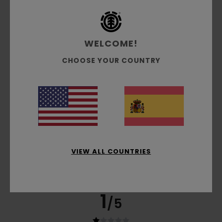
Comodidad
3.7
WELCOME!
Relación calidad-precio
CHOOSE YOUR COUNTRY
3.3
Talla
Material
3.7
Demasiado pequeño
Demasiado grande
Color
4.0
VIEW ALL COUNTRIES
1
/5