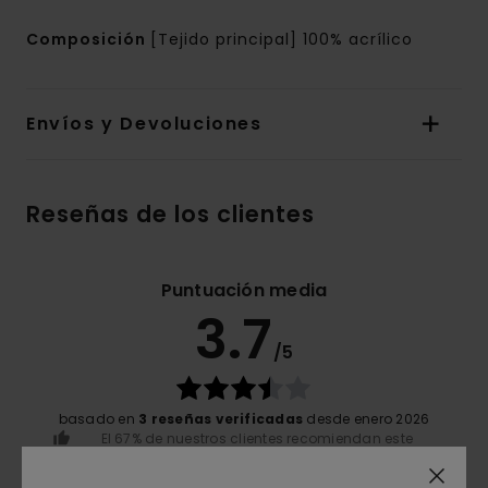
Composición
[Tejido principal] 100% acrílico
Envíos y Devoluciones
Reseñas de los clientes
Puntuación media
3.7
/5
basado en
3 reseñas verificadas
desde enero 2026
El 67% de nuestros clientes recomiendan este
producto