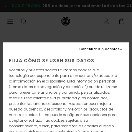
Pasar
DOBLE PROMO
25% de descuento suplementario en las Of
a
la
información
del
producto
Continuar sin aceptar
ELIJA CÓMO SE USAN SUS DATOS
Nosotros y nuestros socios utilizamos cookies o la
tecnología correspondiente para almacenar y/o acceder a
la información en el dispositivo. Esta información personal
(como datos de navegación y dirección IP) puede utilizarse
para: presentarle anuncios y contenido personalizados,
medir el rendimiento de la publicidad y los contenidos,
presentar las anuncios personalizados, conocer mejor a
nuestra audiencia, desarrollar y mejorar los productos de
nuestros socios. Usted puede configurar sus opciones para
aceptar o rechazar las cookies sujetas a su
consentimiento, o bien, para rechazar las cookies cuando
no están sujetas a su consentimiento (como algunas