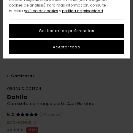
cookies de análisis). Para más información, consulte
nuestra
política de cookies
y
política de privacidad
Gestionar las preferencias
Aceptar todo
Camisetas
ORGANIC COTTON
Dahlia
Camiseta de manga corta Azul Hombre
5.0
(2 Reseñas)
ECO-BONUS
40,00 €
55%