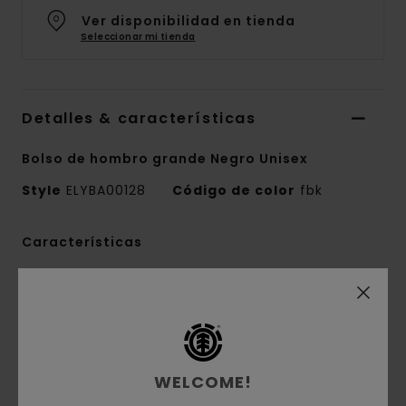
Ver disponibilidad en tienda
Seleccionar mi tienda
Detalles & características
Bolso de hombro grande Negro Unisex
Style
ELYBA00128
Código de color
fbk
Características
Conscious by Nature:
nailon reciclado
Tejido:
micro ripstop
Peso del tejido:
121 g/m2
Compartimentos:
un gran compartimento
WELCOME!
principal con cremallera, un bolsillo interior con
cremallera, dos prácticas ranuras