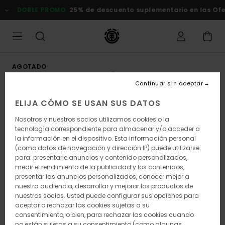
Pasar
DOBLE PROMO
25% de descuento suplementario en las Ofert
a
la
información
del
producto
AGOTADO
Continuar sin aceptar
ELIJA CÓMO SE USAN SUS DATOS
Nosotros y nuestros socios utilizamos cookies o la
tecnología correspondiente para almacenar y/o acceder a
la información en el dispositivo. Esta información personal
(como datos de navegación y dirección IP) puede utilizarse
para: presentarle anuncios y contenido personalizados,
medir el rendimiento de la publicidad y los contenidos,
presentar las anuncios personalizados, conocer mejor a
nuestra audiencia, desarrollar y mejorar los productos de
nuestros socios. Usted puede configurar sus opciones para
aceptar o rechazar las cookies sujetas a su
consentimiento, o bien, para rechazar las cookies cuando
no están sujetas a su consentimiento (como algunas