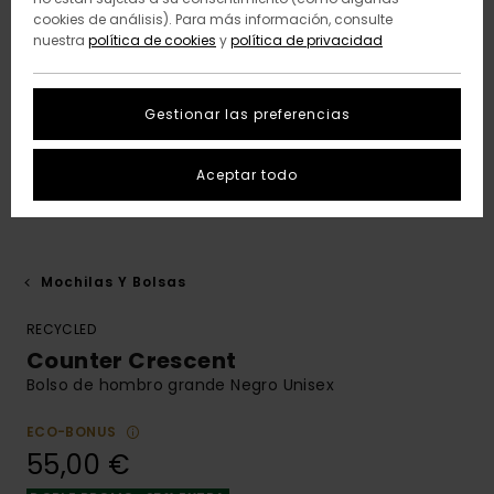
cookies de análisis). Para más información, consulte
nuestra
política de cookies
y
política de privacidad
Gestionar las preferencias
Aceptar todo
Mochilas Y Bolsas
RECYCLED
Counter Crescent
Bolso de hombro grande Negro Unisex
ECO-BONUS
55,00 €