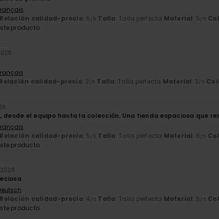
Français
Relación calidad-precio
: 5
Talla
: Talla perfecta
Material
: 5
Co
/5
/5
ste producto
2026
Français
Relación calidad-precio
: 2
Talla
: Talla perfecta
Material
: 3
Col
/5
/5
26
, desde el equipo hasta la colección. Una tienda espaciosa que rea
Français
Relación calidad-precio
: 5
Talla
: Talla perfecta
Material
: 5
Co
/5
/5
ste producto
 2026
eciosa
 Deutsch
Relación calidad-precio
: 4
Talla
: Talla perfecta
Material
: 5
Co
/5
/5
ste producto