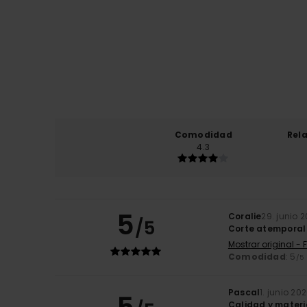
Comodidad
Rel
4.3
5
Coralie
29. junio 
/5
Corte atemporal
Mostrar original - 
Comodidad
: 5
/5
Pascal
1. junio 20
Calidad y materi