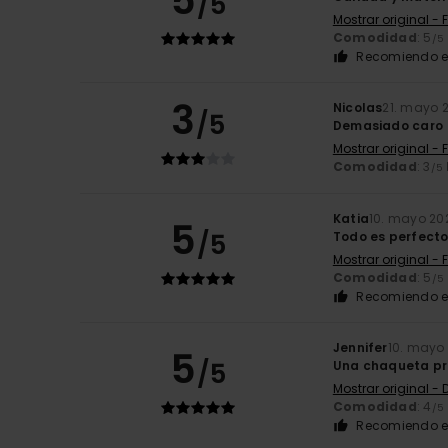
5
/5
Mostrar original - 
Comodidad
: 5
/5
Recomiendo e
3
Nicolas
21. mayo 
/5
Demasiado caro
Mostrar original - 
Comodidad
: 3
/5
Katia
10. mayo 20
5
/5
Todo es perfecto
Mostrar original - 
Comodidad
: 5
/5
Recomiendo e
Jennifer
10. mayo
5
/5
Una chaqueta pr
Mostrar original -
Comodidad
: 4
/5
Recomiendo e