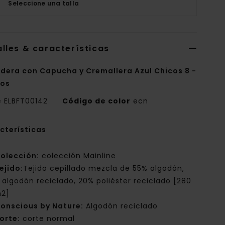
Seleccione una talla
lles & características
dera con Capucha y Cremallera Azul Chicos 8 -
ños
e
ELBFT00142
Código de color
ecn
cterísticas
olección:
colección Mainline
ejido:
Tejido cepillado mezcla de 55% algodón,
 algodón reciclado, 20% poliéster reciclado [280
2]
onscious by Nature:
Algodón reciclado
orte:
corte normal