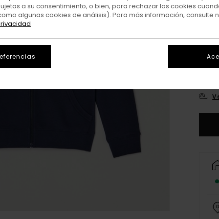
sujetas a su consentimiento, o bien, para rechazar las cookies cuand
como algunas cookies de análisis). Para más información, consulte 
privacidad
referencias
Ace
XS/
V