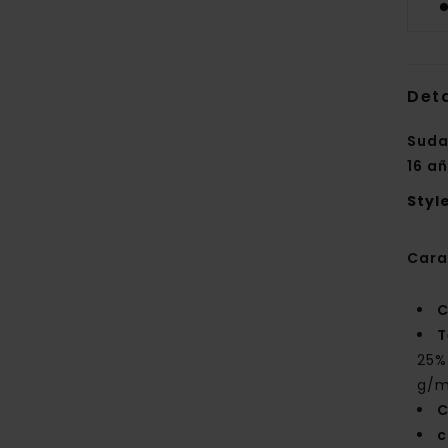
Deta
Suda
16 a
Styl
Cara
C
T
25%
g/m
C
c