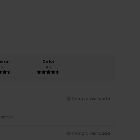
erial
Color
.5
4.7
Compra verificada
lor
: 5
/5
Compra verificada