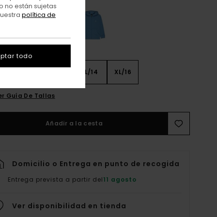
o no están sujetas
nuestra
política de
ptar todo
8
S/10
M/12
L/14
XL/16
er Guía De Tallas
Añadir a la cesta
Domicilio o Entrega en punto de recogida
Entrega prevista a partir del
11 agosto
Ver disponibilidad en tienda