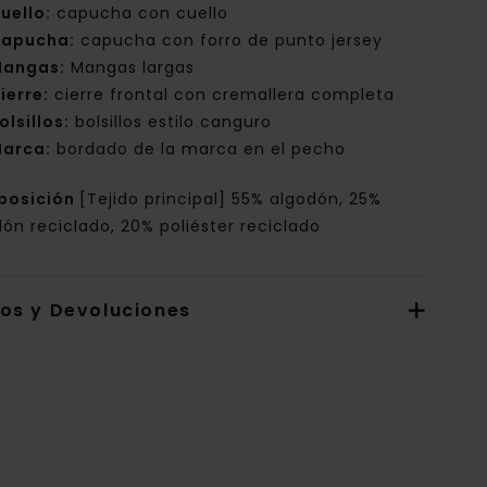
uello:
capucha con cuello
apucha:
capucha con forro de punto jersey
angas:
Mangas largas
ierre:
cierre frontal con cremallera completa
olsillos:
bolsillos estilo canguro
arca:
bordado de la marca en el pecho
posición
[Tejido principal] 55% algodón, 25%
ón reciclado, 20% poliéster reciclado
íos y Devoluciones