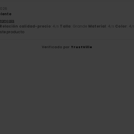
 2026
elente
Français
Relación calidad-precio
: 4
Talla
: Grande
Material
: 4
Color
: 4
/5
/5
/
ste producto
Verificado por
TrustVille