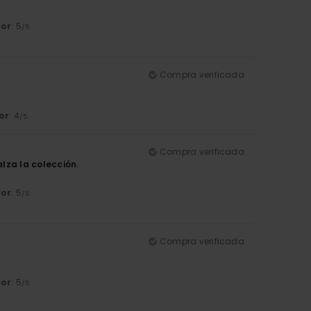
lor
: 5
/5
Compra verificada
or
: 4
/5
Compra verificada
lza la colección.
lor
: 5
/5
Compra verificada
lor
: 5
/5