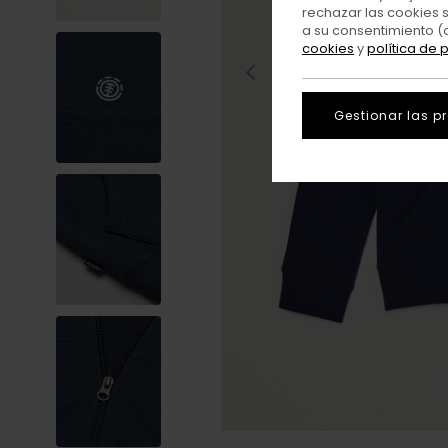
rechazar las cookies 
a su consentimiento (
cookies
y
política de 
Gestionar las p