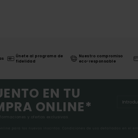
Únete al programa de
Nuestro compromiso
as
fidelidad
eco-responsable
UENTO EN TU
MPRA ONLINE*
nformaciones y ofertas exclusivas.
 online para los nuevos inscritos. Condiciones de uso detalladas en el e