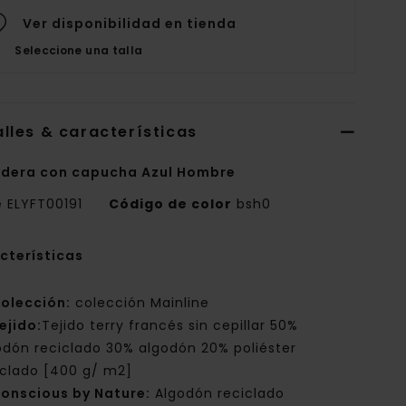
Ver disponibilidad en tienda
Seleccione una talla
lles & características
dera con capucha Azul Hombre
e
ELYFT00191
Código de color
bsh0
cterísticas
olección:
colección Mainline
ejido:
Tejido terry francés sin cepillar 50%
odón reciclado 30% algodón 20% poliéster
iclado [400 g/ m2]
onscious by Nature:
Algodón reciclado