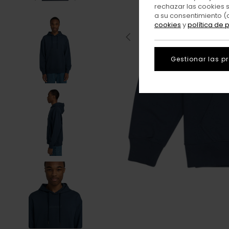
rechazar las cookies 
a su consentimiento (
cookies
y
política de 
Gestionar las p