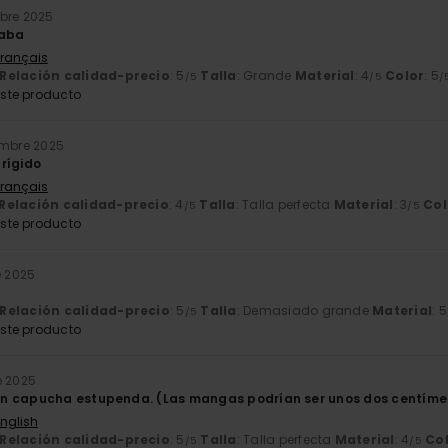
mbre 2025
raba
Français
Relación calidad-precio
: 5
Talla
: Grande
Material
: 4
Color
: 5
/5
/5
/
ste producto
embre 2025
rígido
Français
Relación calidad-precio
: 4
Talla
: Talla perfecta
Material
: 3
Col
/5
/5
ste producto
e 2025
Relación calidad-precio
: 5
Talla
: Demasiado grande
Material
: 5
/5
ste producto
e 2025
n capucha estupenda. (Las mangas podrían ser unos dos centíme
English
Relación calidad-precio
: 5
Talla
: Talla perfecta
Material
: 4
Co
/5
/5