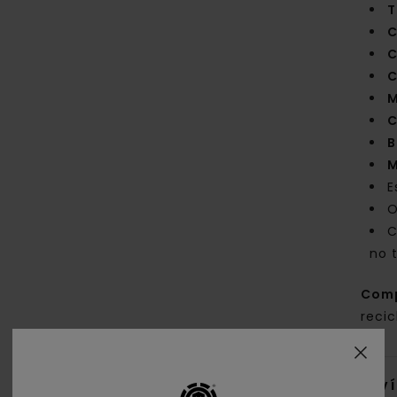
T
C
C
C
M
C
B
M
E
O
C
no 
Com
recic
Env