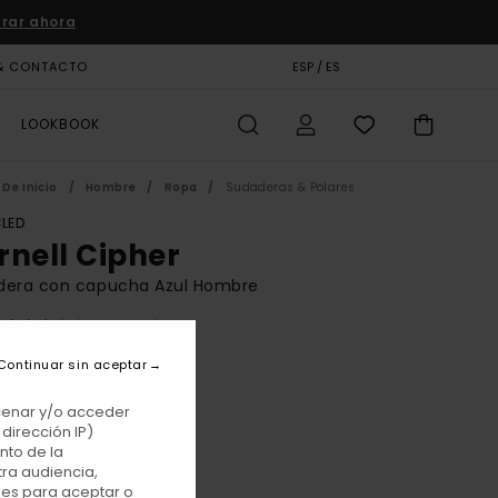
rar ahora
& CONTACTO
TARJETA DE REGALO
ESP / ES
TIENDAS
LOOKBOOK
De Inicio
Hombre
Ropa
Sudaderas & Polares
LED
rnell Cipher
dera con capucha Azul Hombre
(4 Reseñas)
BONUS
Continuar sin aceptar
 €
63%
87 €
acenar y/o acceder
dirección IP)
TAS
nto de la
tra audiencia,
E PROMO -25% EXTRA
nes para aceptar o