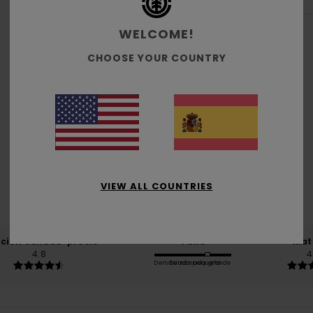
WELCOME!
CHOOSE YOUR COUNTRY
Puntuación media
4.8
/5
VIEW ALL COUNTRIES
basado en
4 reseñas verificadas
desde diciembre 2025
El 100% de nuestros clientes recomiendan este producto
ación calidad-precio
Talla
Mat
4.8
4
Demasiado pequeño
Demasiado grande