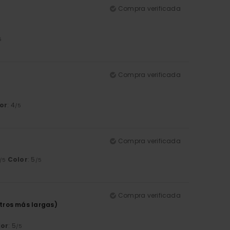
Compra verificada
5
Compra verificada
or
: 4
/5
Compra verificada
Color
: 5
/5
/5
Compra verificada
tros más largas)
lor
: 5
/5