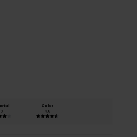
erial
Color
.0
4.8