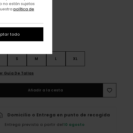
o no están sujetas
nuestra
política de
Big Dipper
r
ptar todo
S
S
M
L
XL
er Guía De Tallas
Añadir a la cesta
Domicilio o Entrega en punto de recogida
Entrega prevista a partir del
10 agosto