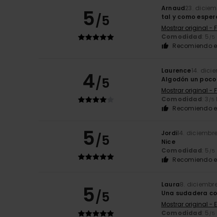
Arnaud
23. dicie
5
/5
tal y como espe
Mostrar original - 
Comodidad
: 5
/5
Recomiendo e
Laurence
14. dici
4
/5
Algodón un poco 
Mostrar original - 
Comodidad
: 3
/5
Recomiendo e
5
Jordi
14. diciembr
/5
Nice
Comodidad
: 5
/5
Recomiendo e
Laura
8. diciembr
5
/5
Una sudadera co
Mostrar original - 
Comodidad
: 5
/5