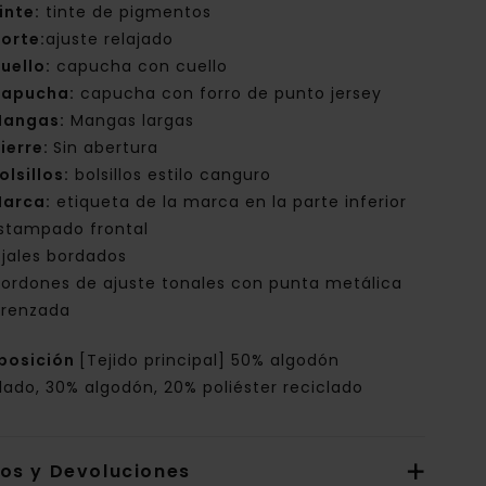
inte:
tinte de pigmentos
orte:
ajuste relajado
uello:
capucha con cuello
apucha:
capucha con forro de punto jersey
angas:
Mangas largas
ierre:
Sin abertura
olsillos:
bolsillos estilo canguro
arca:
etiqueta de la marca en la parte inferior
stampado frontal
jales bordados
ordones de ajuste tonales con punta metálica
trenzada
posición
[Tejido principal] 50% algodón
lado, 30% algodón, 20% poliéster reciclado
íos y Devoluciones