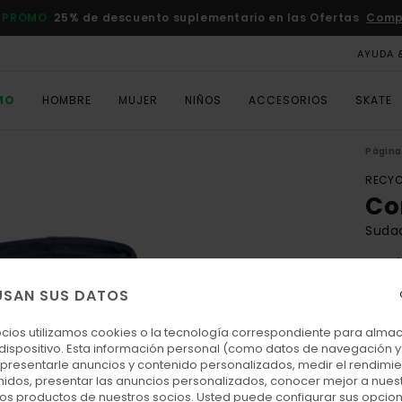
 PROMO
25% de descuento suplementario en las Ofertas
Comp
AYUDA 
MO
HOMBRE
MUJER
NIÑOS
ACCESORIOS
SKATE
Página 
RECYC
Co
Suda
4.8
ECO-
USAN SUS DATOS
85,00
31,
ocios utilizamos cookies o la tecnología correspondiente para alm
 dispositivo. Esta información personal (como datos de navegación y 
OFER
: presentarle anuncios y contenido personalizados, medir el rendimie
enidos, presentar las anuncios personalizados, conocer mejor a nues
DOBL
 los productos de nuestros socios. Usted puede configurar sus opcio