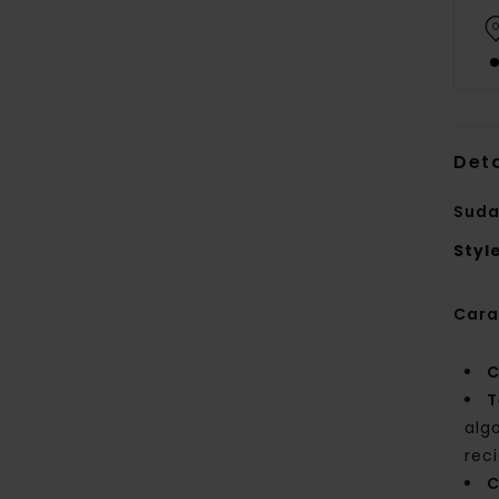
Deta
Suda
Styl
Cara
C
T
alg
rec
C