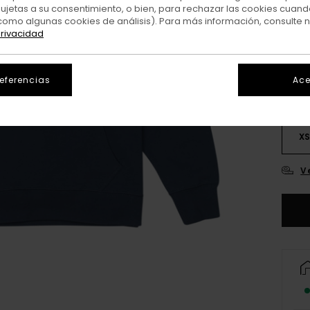
sujetas a su consentimiento, o bien, para rechazar las cookies cuand
como algunas cookies de análisis). Para más información, consulte 
Colo
privacidad
referencias
Ace
X
V