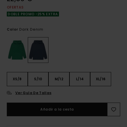
OFERTAS
DOBLE PROMO -25% EXTRA
Dark Denim
Color
XS/8
S/10
M/12
L/14
XL/16
Ver Guía De Tallas
Añadir a la cesta