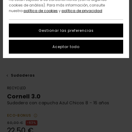
cookies de análisis). Para más información, consulte
nuestra
política de cookies
y
política de privacidad
Gestionar las preferencias
Aceptar todo
Sudaderas
RECYCLED
Cornell 3.0
Sudadera con capucha Azul Chicos 8 - 16 años
ECO-BONUS
60,00 €
63%
22,50 €