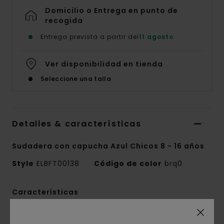
Domicilio o Entrega en punto de
recogida
Entrega prevista a partir del
11 agosto
Ver disponibilidad en tienda
Seleccione una talla
Detalles & características
Sudadera con capucha Azul Chicos 8 - 16 años
Style
ELBFT00138
Código de color
brq0
Características
Colección:
colección Mainline