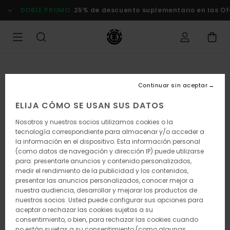
Pasar
DOBLE PROMO
25% de descuento suplementario en las Of
a
la
información
del
producto
Continuar sin aceptar
ELIJA CÓMO SE USAN SUS DATOS
Nosotros y nuestros socios utilizamos cookies o la
tecnología correspondiente para almacenar y/o acceder a
la información en el dispositivo. Esta información personal
(como datos de navegación y dirección IP) puede utilizarse
para: presentarle anuncios y contenido personalizados,
medir el rendimiento de la publicidad y los contenidos,
presentar las anuncios personalizados, conocer mejor a
nuestra audiencia, desarrollar y mejorar los productos de
nuestros socios. Usted puede configurar sus opciones para
aceptar o rechazar las cookies sujetas a su
consentimiento, o bien, para rechazar las cookies cuando
no están sujetas a su consentimiento (como algunas