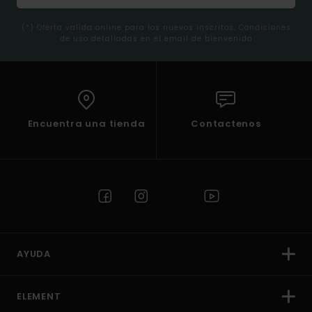
(*) Oferta valida online para los nuevos inscritos. Condiciones
de uso detalladas en el email de bienvenida
Encuentra una tienda
Contactenos
AYUDA
ELEMENT