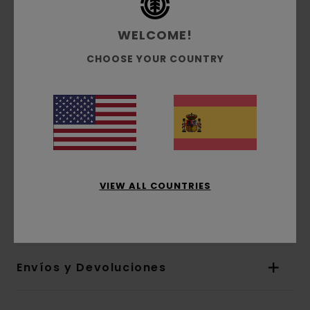
Tejido:
Tejido terry francés sin cepillar 50%
algodón reciclado, 30% algodón regular y 20%
WELCOME!
poliéster reciclado [350 g/ m2]
CHOOSE YOUR COUNTRY
Conscious by Nature:
Algodón reciclado
Tinte:
tinte de pigmentos
Corte:
ajuste relajado
Cuello:
Cuello redondo
Mangas:
Mangas largas
Cierre:
Sin abertura
Marca:
logo bordado en el pecho
VIEW ALL COUNTRIES
Composición
[Tejido principal] 50% algodón
reciclado, 30% algodón, 20% poliéster reciclado
Envíos y Devoluciones