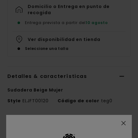
Domicilio o Entrega en punto de
recogida
Entrega prevista a partir del
10 agosto
Ver disponibilidad en tienda
Seleccione una talla
Detalles & características
Sudadera Beige Mujer
Style
ELJFT00120
Código de color
teg0
Características
Colección:
colección Mainline