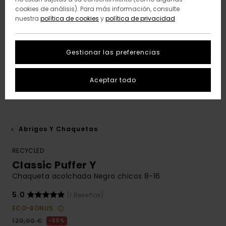
cookies de análisis). Para más información, consulte
nuestra
política de cookies
y
política de privacidad
Gestionar las preferencias
Aceptar todo
Abrigos Y Chaquetas
RECYCLED
Classic Puffer Y
Chaqueta acolchada Negro chicos 8-16
5.0
(1 Reseñas)
ECO-BONUS
120,00 €
55%