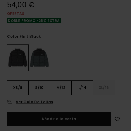
54,00 €
OFERTAS
DOBLE PROMO -25% EXTRA
Flint Black
Color
XS/8
S/10
M/12
L/14
XL/16
Ver Guía De Tallas
Añadir a la cesta