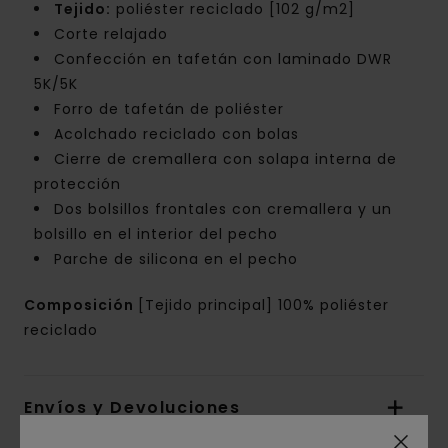
Tejido:
poliéster reciclado [102 g/m2]
Corte relajado
Confección en tafetán con laminado DWR
5K/5K
Forro de tafetán de poliéster
Acolchado reciclado con bolas
Cierre de cremallera con solapa interna de
protección
Dos bolsillos frontales con cremallera y un
bolsillo en el interior del pecho
Parche de silicona en el pecho
Composición
[Tejido principal] 100% poliéster
reciclado
Envíos y Devoluciones