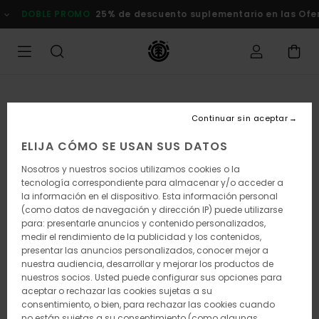
Pasar
DOBLE PROMO
25% de descuento suplementario en las Ofertas
a
la
información
del
producto
Continuar sin aceptar
ELIJA CÓMO SE USAN SUS DATOS
Nosotros y nuestros socios utilizamos cookies o la
tecnología correspondiente para almacenar y/o acceder a
la información en el dispositivo. Esta información personal
(como datos de navegación y dirección IP) puede utilizarse
para: presentarle anuncios y contenido personalizados,
medir el rendimiento de la publicidad y los contenidos,
presentar las anuncios personalizados, conocer mejor a
nuestra audiencia, desarrollar y mejorar los productos de
nuestros socios. Usted puede configurar sus opciones para
aceptar o rechazar las cookies sujetas a su
consentimiento, o bien, para rechazar las cookies cuando
no están sujetas a su consentimiento (como algunas