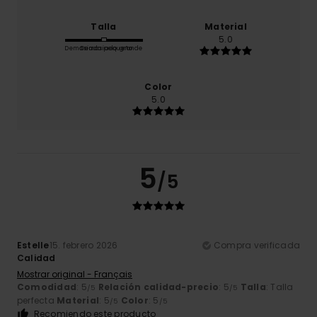
Talla
Material
5.0
Demasiado pequeño
Demasiado grande
Color
5.0
5
/5
Estelle
15. febrero 2026
Compra verificada
Calidad
Mostrar original - Français
Comodidad
: 5
Relación calidad-precio
: 5
Talla
: Talla
/5
/5
perfecta
Material
: 5
Color
: 5
/5
/5
Recomiendo este producto