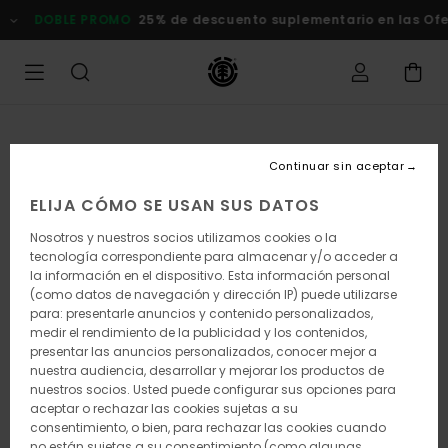
Pasar
DOBLE PROMO
25% de descuento suplementario en las Of
a
la
información
del
producto
Continuar sin aceptar
ELIJA CÓMO SE USAN SUS DATOS
Nosotros y nuestros socios utilizamos cookies o la
tecnología correspondiente para almacenar y/o acceder a
la información en el dispositivo. Esta información personal
(como datos de navegación y dirección IP) puede utilizarse
para: presentarle anuncios y contenido personalizados,
medir el rendimiento de la publicidad y los contenidos,
presentar las anuncios personalizados, conocer mejor a
nuestra audiencia, desarrollar y mejorar los productos de
nuestros socios. Usted puede configurar sus opciones para
aceptar o rechazar las cookies sujetas a su
consentimiento, o bien, para rechazar las cookies cuando
no están sujetas a su consentimiento (como algunas