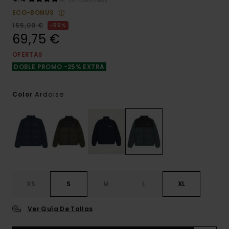
ECO-BONUS
155,00 €
55%
69,75 €
OFERTAS
DOBLE PROMO -25% EXTRA
Ardoise
Color
XS
S
M
L
XL
Ver Guía De Tallas