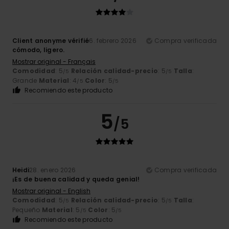
Client anonyme vérifié
6. febrero 2026
Compra verificada
cómodo, ligero.
Mostrar original - Français
Comodidad
: 5
Relación calidad-precio
: 5
Talla
:
/5
/5
Grande
Material
: 4
Color
: 5
/5
/5
Recomiendo este producto
5
/5
Heidi
28. enero 2026
Compra verificada
¡Es de buena calidad y queda genial!
Mostrar original - English
Comodidad
: 5
Relación calidad-precio
: 5
Talla
:
/5
/5
Pequeño
Material
: 5
Color
: 5
/5
/5
Recomiendo este producto