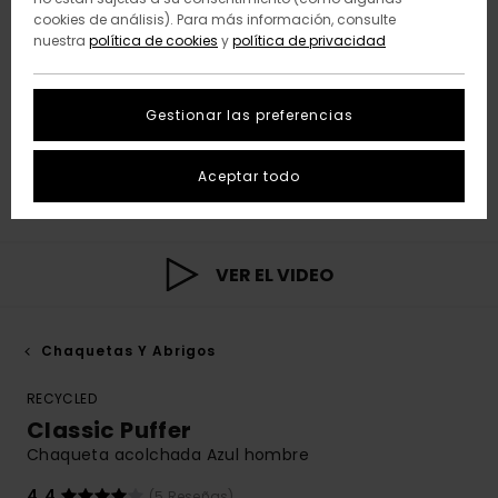
cookies de análisis). Para más información, consulte
nuestra
política de cookies
y
política de privacidad
Gestionar las preferencias
Aceptar todo
VER EL VIDEO
Chaquetas Y Abrigos
RECYCLED
Classic Puffer
Chaqueta acolchada Azul hombre
4.4
(5 Reseñas)