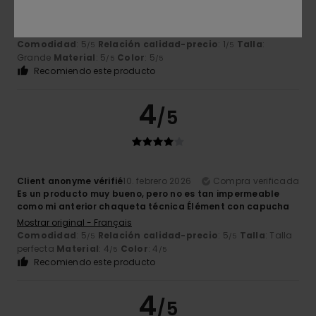
Client anonyme vérifié
25. febrero 2026
Compra verificada
Es muy bonita y la rebaja era genial
Comodidad
: 5
Relación calidad-precio
: 1
Talla
:
/5
/5
Grande
Material
: 5
Color
: 5
/5
/5
Recomiendo este producto
4
/5
Client anonyme vérifié
10. febrero 2026
Compra verificada
Es un producto muy bueno, pero no es tan impermeable
como mi anterior chaqueta técnica Élément con capucha
Mostrar original - Français
Comodidad
: 5
Relación calidad-precio
: 5
Talla
: Talla
/5
/5
perfecta
Material
: 4
Color
: 4
/5
/5
Recomiendo este producto
4
/5