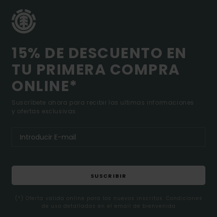
15% DE DESCUENTO EN
TU PRIMERA COMPRA
ONLINE*
Suscríbete ahora para recibir las ultimas informaciones
y ofertas exclusivas.
SUSCRIBIR
(*) Oferta valida online para los nuevos inscritos. Condiciones
de uso detalladas en el email de bienvenida