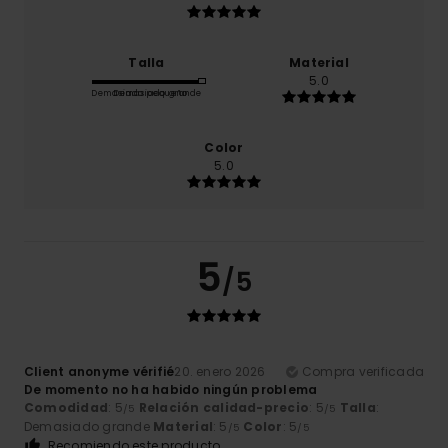
Talla
Material
5.0
Demasiado pequeño
Demasiado grande
Color
5.0
5
/5
Client anonyme vérifié
20. enero 2026
Compra verificada
De momento no ha habido ningún problema
Comodidad
: 5
Relación calidad-precio
: 5
Talla
:
/5
/5
Demasiado grande
Material
: 5
Color
: 5
/5
/5
Recomiendo este producto