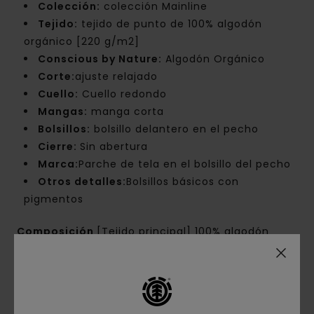
Colección:
colección Mainline
Tejido:
tejido de punto de 100% algodón
orgánico [220 g/m2]
Conscious by Nature:
Algodón Orgánico
Corte:
ajuste relajado
Cuello:
Cuello redondo
Mangas:
manga corta
Bolsillos:
bolsillo delantero en el pecho
Cierre:
Sin abertura
Marca:
Parche de tela en el bolsillo del pecho
Otros detalles:
Bolsillos básicos con
pigmentos
Composición
[Tejido principal] 100% algodón
orgánico
Envíos y Devoluciones