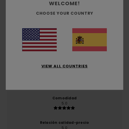
WELCOME!
CHOOSE YOUR COUNTRY
Reseñas de los clientes
Puntuación media
5.0
/5
VIEW ALL COUNTRIES
basado en
1 reseñas verificadas
desde enero 2026
El 100% de nuestros clientes recomiendan este
producto
Comodidad
5.0
Relación calidad-precio
5.0