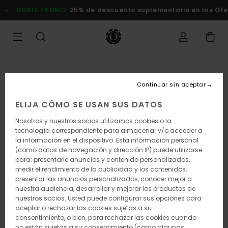
Pasar
DOBLE PROMO
25% de descuento suplementario en las Oferta
a
la
información
del
producto
Continuar sin aceptar
ELIJA CÓMO SE USAN SUS DATOS
Nosotros y nuestros socios utilizamos cookies o la
tecnología correspondiente para almacenar y/o acceder a
la información en el dispositivo. Esta información personal
(como datos de navegación y dirección IP) puede utilizarse
para: presentarle anuncios y contenido personalizados,
medir el rendimiento de la publicidad y los contenidos,
presentar las anuncios personalizados, conocer mejor a
nuestra audiencia, desarrollar y mejorar los productos de
nuestros socios. Usted puede configurar sus opciones para
aceptar o rechazar las cookies sujetas a su
consentimiento, o bien, para rechazar las cookies cuando
no están sujetas a su consentimiento (como algunas