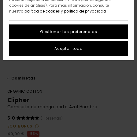
cookies de análisis). Para más información, consulte
nuestra
política de cookies
y
política de privacidad
Gestionar las preferencias
Aceptar todo
Camisetas
ORGANIC COTTON
Cipher
Camiseta de manga corta Azul Hombre
5.0
(1 Reseñas)
ECO-BONUS
40,00 €
55%