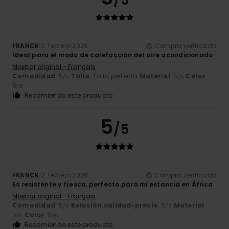
/5
FRANCK
12. febrero 2026
Compra verificada
Ideal para el modo de calefacción del aire acondicionado
Mostrar original - Français
Comodidad
: 5
Talla
: Talla perfecta
Material
: 5
Color
:
/5
/5
5
/5
Recomiendo este producto
5
/5
FRANCK
12. febrero 2026
Compra verificada
Es resistente y fresco, perfecto para mi estancia en África
Mostrar original - Français
Comodidad
: 5
Relación calidad-precio
: 5
Material
:
/5
/5
5
Color
: 5
/5
/5
Recomiendo este producto