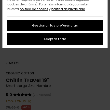
cookies de análisis). Para más información, consulte
nuestra
política de cookies
y
política de privacidad
Gestionar las preferencias
Aceptar todo
Short
ORGANIC COTTON
Chillin Travel 19"
Short cargo Azul Hombre
5.0
(2 Reseñas)
ECO-BONUS
75,00 €
63%