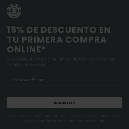
15% DE DESCUENTO EN
TU PRIMERA COMPRA
ONLINE*
Suscríbete ahora para recibir las ultimas informaciones
y ofertas exclusivas.
SUSCRIBIR
(*) Oferta valida online para los nuevos inscritos. Condiciones
de uso detalladas en el email de bienvenida