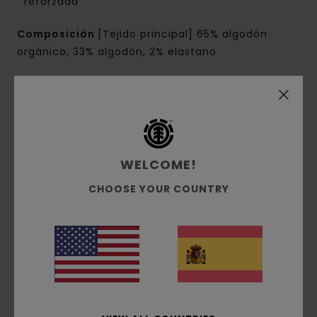
reforzada
Composición
[Tejido principal] 65% algodón
orgánico, 33% algodón, 2% elastano
Envíos y Devoluciones
Reseñas de los clientes
WELCOME!
CHOOSE YOUR COUNTRY
Puntuación media
5.0
/5
basado en
2 reseñas verificadas
desde febrero 2026
El 100% de nuestros clientes recomiendan este