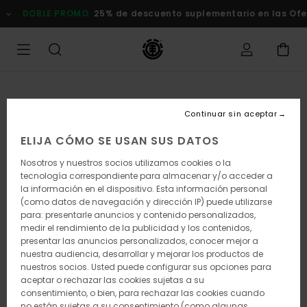
Pasar
DOBLE PROMO
25% de descuento suplementario en las Of
a
la
información
del
producto
Continuar sin aceptar
ELIJA CÓMO SE USAN SUS DATOS
Nosotros y nuestros socios utilizamos cookies o la
tecnología correspondiente para almacenar y/o acceder a
la información en el dispositivo. Esta información personal
(como datos de navegación y dirección IP) puede utilizarse
para: presentarle anuncios y contenido personalizados,
medir el rendimiento de la publicidad y los contenidos,
presentar las anuncios personalizados, conocer mejor a
nuestra audiencia, desarrollar y mejorar los productos de
nuestros socios. Usted puede configurar sus opciones para
aceptar o rechazar las cookies sujetas a su
consentimiento, o bien, para rechazar las cookies cuando
no están sujetas a su consentimiento (como algunas