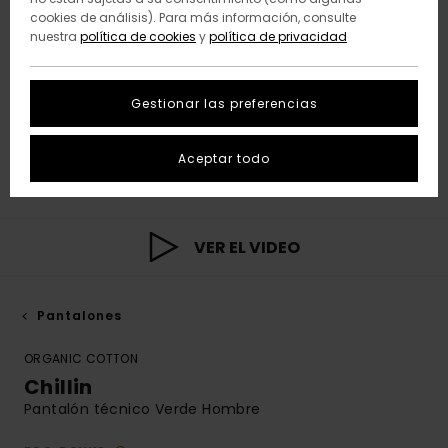
cookies de análisis). Para más información, consulte
nuestra
política de cookies
y
política de privacidad
Gestionar las preferencias
Aceptar todo
VER EL VIDEO
Pantalones
ORGANIC COTTON
Chillin
Pantalón técnico Verde Hombre