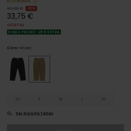
ECO-BONUS
90,00 €
63%
33,75 €
OFERTAS
DOBLE PROMO -25% EXTRA
Khaki
Color
XS
S
M
L
XL
Ver Guía De Tallas