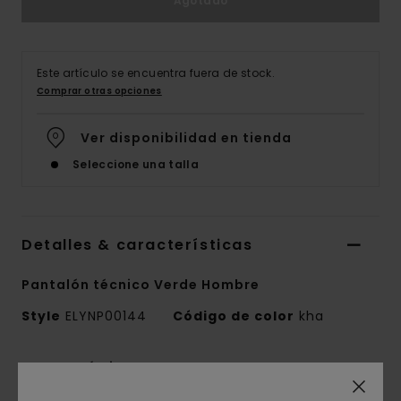
Agotado
Este artículo se encuentra fuera de stock.
Comprar otras opciones
Ver disponibilidad en tienda
Seleccione una talla
Detalles & características
Pantalón técnico Verde Hombre
Style
ELYNP00144
Código de color
kha
Características