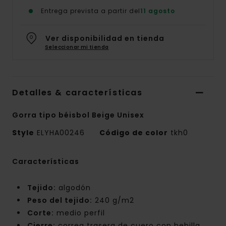
Entrega prevista a partir del
11 agosto
Ver disponibilidad en tienda
Seleccionar mi tienda
Detalles & características
Gorra tipo béisbol Beige Unisex
Style
ELYHA00246
Código de color
tkh0
Características
Tejido:
algodón
Peso del tejido:
240 g/m2
Corte:
medio perfil
Cierre:
correa trasera de cuero con hebilla