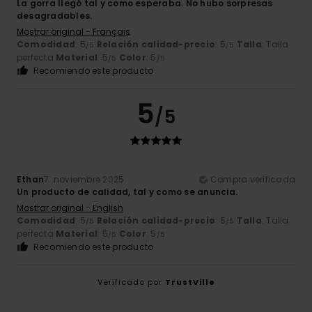
La gorra llegó tal y como esperaba. No hubo sorpresas
desagradables.
Mostrar original - Français
Comodidad
: 5
Relación calidad-precio
: 5
Talla
: Talla
/5
/5
perfecta
Material
: 5
Color
: 5
/5
/5
Recomiendo este producto
5
/5
Ethan
7. noviembre 2025
Compra verificada
Un producto de calidad, tal y como se anuncia.
Mostrar original - English
Comodidad
: 5
Relación calidad-precio
: 5
Talla
: Talla
/5
/5
perfecta
Material
: 5
Color
: 5
/5
/5
Recomiendo este producto
Verificado por
TrustVille