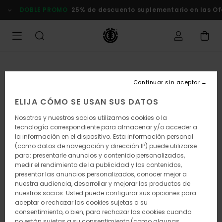
Pasar
DOBLE PROMO
25% de descuento suplementario en las Oferta
a
la
información
del
producto
Continuar sin aceptar
ELIJA CÓMO SE USAN SUS DATOS
Nosotros y nuestros socios utilizamos cookies o la
tecnología correspondiente para almacenar y/o acceder a
la información en el dispositivo. Esta información personal
(como datos de navegación y dirección IP) puede utilizarse
para: presentarle anuncios y contenido personalizados,
medir el rendimiento de la publicidad y los contenidos,
presentar las anuncios personalizados, conocer mejor a
nuestra audiencia, desarrollar y mejorar los productos de
nuestros socios. Usted puede configurar sus opciones para
aceptar o rechazar las cookies sujetas a su
consentimiento, o bien, para rechazar las cookies cuando
no están sujetas a su consentimiento (como algunas