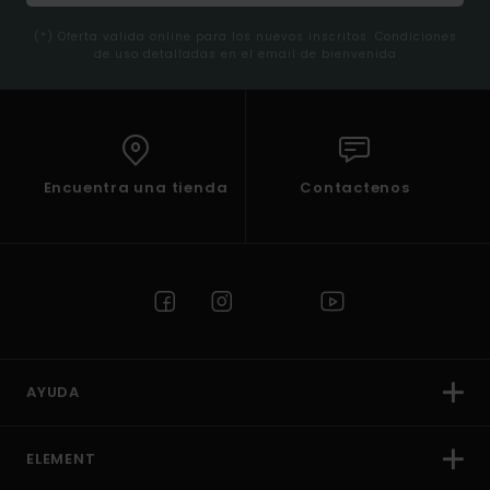
(*) Oferta valida online para los nuevos inscritos. Condiciones
de uso detalladas en el email de bienvenida
Encuentra una tienda
Contactenos
AYUDA
ELEMENT