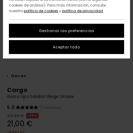
cookies de análisis). Para más información, consulte
nuestra
política de cookies
y
política de privacidad
Gestionar las preferencias
Aceptar todo
Gorras
Cargo
Gorra tipo béisbol Beige Unisex
5.0
(3 Reseñas)
40,00 €
48%
21,00 €
OFERTAS