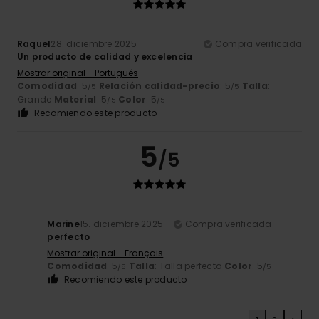
Raquel
28. diciembre 2025
Compra verificada
Un producto de calidad y excelencia
Mostrar original - Português
Comodidad
: 5
Relación calidad-precio
: 5
Talla
:
/5
/5
Grande
Material
: 5
Color
: 5
/5
/5
Recomiendo este producto
5
/5
Marine
15. diciembre 2025
Compra verificada
perfecto
Mostrar original - Français
Comodidad
: 5
Talla
: Talla perfecta
Color
: 5
/5
/5
Recomiendo este producto