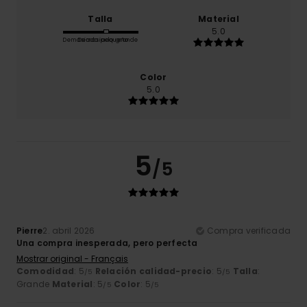
Talla
Material
5.0
Demasiado pequeño
Demasiado grande
Color
5.0
5
/5
Pierre
2. abril 2026
Compra verificada
Una compra inesperada, pero perfecta
Mostrar original - Français
Comodidad
: 5
Relación calidad-precio
: 5
Talla
:
/5
/5
Grande
Material
: 5
Color
: 5
/5
/5