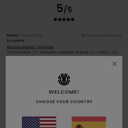
5
/5
Denis
11. marzo 2026
Compra verificada
Lo mismo
Mostrar original - Français
Comodidad
: 5
Relación calidad-precio
: 5
Talla
: Talla
/5
/5
perfecta
Material
: 5
Color
: 5
/5
/5
5
/5
WELCOME!
CHOOSE YOUR COUNTRY
Catherine
19. febrero 2026
Compra verificada
La mejor calidad
Mostrar original - Français
Comodidad
: 5
Relación calidad-precio
: 5
Talla
: Talla
/5
/5
perfecta
Material
: 5
Color
: 5
/5
/5