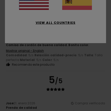
Recomiendo este producto
5
/5
VIEW ALL COUNTRIES
Carla
14. febrero 2026
Compra verificada
Camisa de cordón de buena calidad. Bonito color.
Mostrar original - English
Comodidad
: 5
Relación calidad-precio
: 5
Talla
: Talla
/5
/5
perfecta
Material
: 5
Color
: 5
/5
/5
Recomiendo este producto
5
/5
Jose
21. enero 2026
Compra verificada
Prenda de calidad