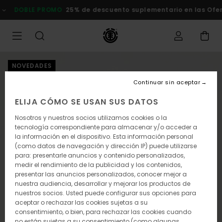
Pasar
OBLE PROMO
25% de descuento suplementario en las Ofertas
a
la
información
del
producto
NOVEDADES
Continuar sin aceptar
ELIJA CÓMO SE USAN SUS DATOS
Nosotros y nuestros socios utilizamos cookies o la
tecnología correspondiente para almacenar y/o acceder a
la información en el dispositivo. Esta información personal
(como datos de navegación y dirección IP) puede utilizarse
para: presentarle anuncios y contenido personalizados,
medir el rendimiento de la publicidad y los contenidos,
presentar las anuncios personalizados, conocer mejor a
nuestra audiencia, desarrollar y mejorar los productos de
nuestros socios. Usted puede configurar sus opciones para
aceptar o rechazar las cookies sujetas a su
consentimiento, o bien, para rechazar las cookies cuando
no están sujetas a su consentimiento (como algunas