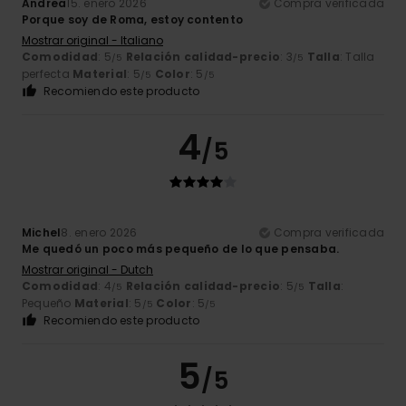
Andrea
15. enero 2026
Compra verificada
Porque soy de Roma, estoy contento
Mostrar original - Italiano
Comodidad
: 5
Relación calidad-precio
: 3
Talla
: Talla
/5
/5
perfecta
Material
: 5
Color
: 5
/5
/5
Recomiendo este producto
4
/5
Michel
8. enero 2026
Compra verificada
Me quedó un poco más pequeño de lo que pensaba.
Mostrar original - Dutch
Comodidad
: 4
Relación calidad-precio
: 5
Talla
:
/5
/5
Pequeño
Material
: 5
Color
: 5
/5
/5
Recomiendo este producto
5
/5