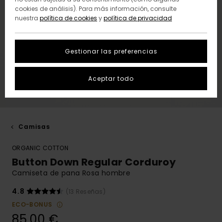
cookies de análisis). Para más información, consulte
nuestra
política de cookies
y
política de privacidad
Gestionar las preferencias
Aceptar todo
Camisas
ORGANIC COTTON
Button Down Regular Corduroy
Camiseta de pana Rosa hombre
4.8
(13 Reseñas)
ECO-BONUS
85,00 €