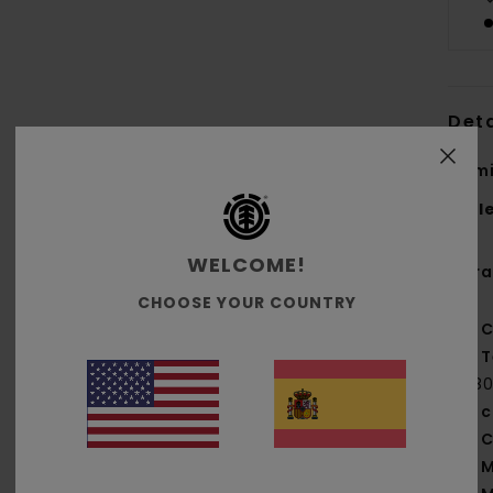
Deta
Cami
Styl
WELCOME!
Cara
CHOOSE YOUR COUNTRY
C
T
[18
c
C
M