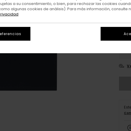
sujetas a su consentimiento, o bien, para rechazar las cookies cuand
Colo
como algunas cookies de análisis). Para más información, consulte 
privacidad
referencias
Ace
X
V
Est
Com