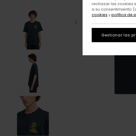
rechazar las cookies 
a su consentimiento (
cookies
y
política de 
Gestionar las p