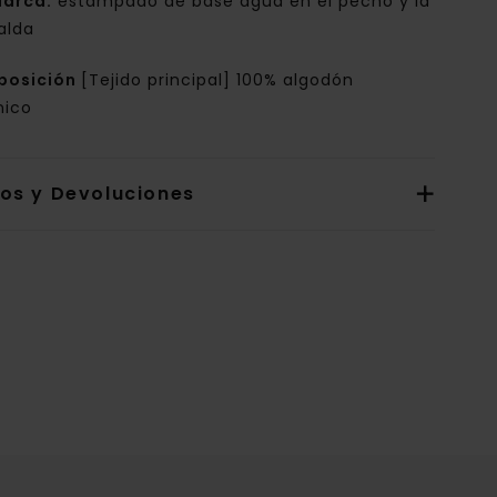
arca:
estampado de base agua en el pecho y la
alda
posición
[Tejido principal] 100% algodón
nico
íos y Devoluciones