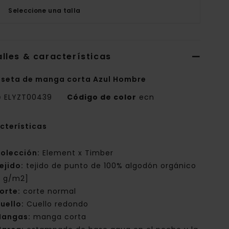
Seleccione una talla
lles & características
seta de manga corta Azul Hombre
e
ELYZT00439
Código de color
ecn
cterísticas
olección:
Element x Timber
ejido:
tejido de punto de 100% algodón orgánico
0 g/m2]
orte:
corte normal
uello:
Cuello redondo
angas:
manga corta