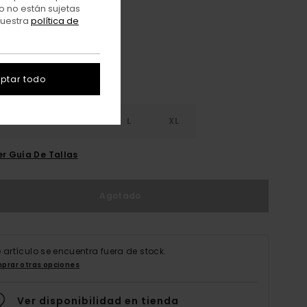
Eclipse Navy
o no están sujetas
r
nuestra
política de
ptar todo
S
S
M
L
XL
er Guía De Tallas
Agotado
e artículo se encuentra fuera de stock.
prar otras opciones
Ver disponibilidad en tienda