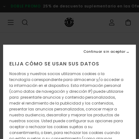
Pasar
DOBLE PROMO
25% de descuento suplementario en las Ofer
a
la
información
del
producto
Continuar sin aceptar
ELIJA CÓMO SE USAN SUS DATOS
Nosotros y nuestros socios utilizamos cookies o la
tecnología correspondiente para almacenar y/o acceder a
la información en el dispositivo. Esta información personal
(como datos de navegación y dirección IP) puede utilizarse
para: presentarle anuncios y contenido personalizados,
medir el rendimiento de la publicidad y los contenidos,
presentar las anuncios personalizados, conocer mejor a
nuestra audiencia, desarrollar y mejorar los productos de
nuestros socios. Usted puede configurar sus opciones para
aceptar o rechazar las cookies sujetas a su
consentimiento, o bien, para rechazar las cookies cuando
no están sujetas a su consentimiento (como algunas