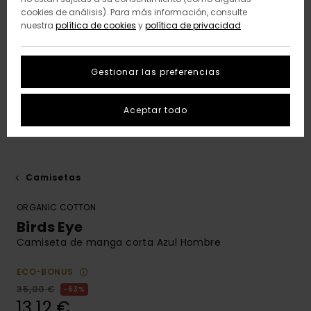
cookies de análisis). Para más información, consulte
nuestra
política de cookies
y
política de privacidad
Gestionar las preferencias
Aceptar todo
Camisetas
ORGANIC COTTON
Birds Eye
Camiseta de manga corta Azul Hombre
ECO-BONUS
35,00 €
63%
13,12 €