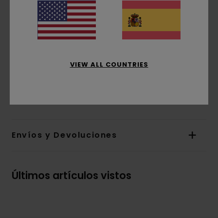
orgánico [180 g/m2]
corte:
corte normal
Cuello:
Cuello redondo
Mangas:
manga corta
Marca:
estampado de base agua en el pecho
y la espalda
VIEW ALL COUNTRIES
Composición
[Tejido principal] 100% algodón
orgánico
Envíos y Devoluciones
Últimos artículos vistos