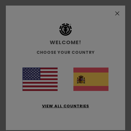
Envíos y Devoluciones
WELCOME!
Reseñas de los clientes
CHOOSE YOUR COUNTRY
Puntuación media
4.0
/5
basado en
1 reseñas verificadas
desde abril 2026
El 100% de nuestros clientes recomiendan este
VIEW ALL COUNTRIES
producto
Comodidad
4.0