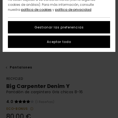
cookies de análisis). Para más información, consulte
nuestra
política de cookies
y
política de privacidad
Gestionar las preferencias
Aceptar todo
Pantalones
RECYCLED
Big Carpenter Denim Y
Pantalón de carpintero Gris chicos 8-16
4.0
(1 Reseñas)
ECO-BONUS
80,00 €