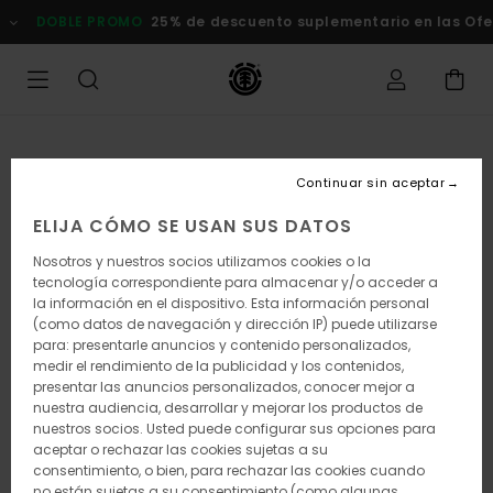
Pasar
DOBLE PROMO
25% de descuento suplementario en las Of
a
la
información
del
producto
Continuar sin aceptar
ELIJA CÓMO SE USAN SUS DATOS
Nosotros y nuestros socios utilizamos cookies o la
tecnología correspondiente para almacenar y/o acceder a
la información en el dispositivo. Esta información personal
(como datos de navegación y dirección IP) puede utilizarse
para: presentarle anuncios y contenido personalizados,
medir el rendimiento de la publicidad y los contenidos,
presentar las anuncios personalizados, conocer mejor a
nuestra audiencia, desarrollar y mejorar los productos de
nuestros socios. Usted puede configurar sus opciones para
aceptar o rechazar las cookies sujetas a su
consentimiento, o bien, para rechazar las cookies cuando
no están sujetas a su consentimiento (como algunas