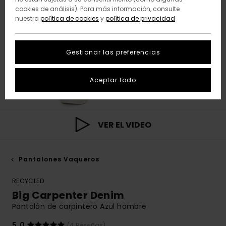
cookies de análisis). Para más información, consulte
nuestra
política de cookies
y
política de privacidad
Gestionar las preferencias
Aceptar todo
VER EL VIDEO
Pantalones Vaqueros
RECYCLED
Big Carpenter Denim
Pantalón de carpintero Azul hombre
5.0
(4 Reseñas)