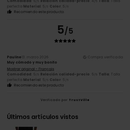
Comodidad
: 5
Relación calidad-precio
: 4
Talla
: Talla
/5
/5
perfecta
Material
: 5
Color
: 5
/5
/5
Recomiendo este producto
5
/5
Pauline
13. marzo 2026
Compra verificada
Muy cómodo y muy bonito
Mostrar original - Français
Comodidad
: 5
Relación calidad-precio
: 5
Talla
: Talla
/5
/5
perfecta
Material
: 5
Color
: 5
/5
/5
Recomiendo este producto
Verificado por
TrustVille
Últimos artículos vistos