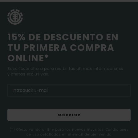
15% DE DESCUENTO EN
TU PRIMERA COMPRA
ONLINE*
Suscríbete ahora para recibir las ultimas informaciones
y ofertas exclusivas.
SUSCRIBIR
(*) Oferta valida online para los nuevos inscritos. Condiciones
de uso detalladas en el email de bienvenida