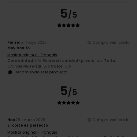
5
/5
Pierre
15. mayo 2026
Compra verificada
Muy bonito
Mostrar original - Français
Comodidad
: 5
Relación calidad-precio
: 5
Talla
:
/5
/5
Grande
Material
: 5
Color
: 5
/5
/5
Recomiendo este producto
5
/5
Noa
28. marzo 2026
Compra verificada
El corte es perfecto
Mostrar original - Français