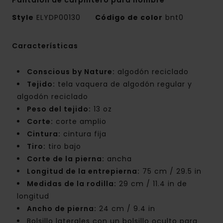
Pantalón de carpintero para hombre
Style
ELYDP00130
Código de color
bnt0
Características
Conscious by Nature:
algodón reciclado
Tejido:
tela vaquera de algodón regular y
algodón reciclado
Peso del tejido:
13 oz
Corte:
corte amplio
Cintura:
cintura fija
Tiro:
tiro bajo
Corte de la pierna:
ancha
Longitud de la entrepierna:
75 cm / 29.5 in
Medidas de la rodilla:
29 cm / 11.4 in de
longitud
Ancho de pierna:
24 cm / 9.4 in
Bolsillo laterales con un bolsillo oculto para