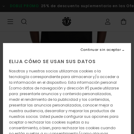
Pasar
DOBLE PROMO
25% de descuento suplementario en las Of
a
la
información
del
producto
Continuar sin aceptar
ELIJA CÓMO SE USAN SUS DATOS
Nosotros y nuestros socios utilizamos cookies o la
tecnología correspondiente para almacenar y/o acceder a
la información en el dispositivo. Esta información personal
(como datos de navegación y dirección IP) puede utilizarse
para: presentarle anuncios y contenido personalizados,
medir el rendimiento de la publicidad y los contenidos,
presentar las anuncios personalizados, conocer mejor a
nuestra audiencia, desarrollar y mejorar los productos de
nuestros socios. Usted puede configurar sus opciones para
aceptar o rechazar las cookies sujetas a su
consentimiento, o bien, para rechazar las cookies cuando
no están sujetas a su consentimiento (como algunas