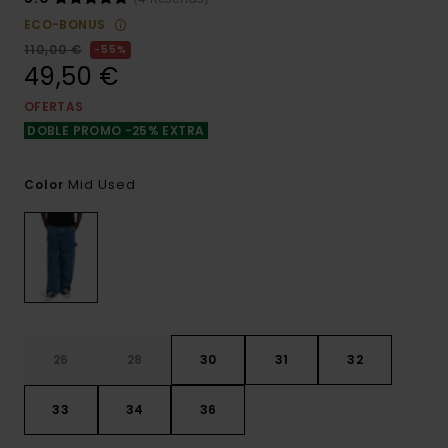
ECO-BONUS
110,00 €
55%
49,50 €
OFERTAS
DOBLE PROMO -25% EXTRA
Mid Used
Color
26
28
30
31
32
33
34
36