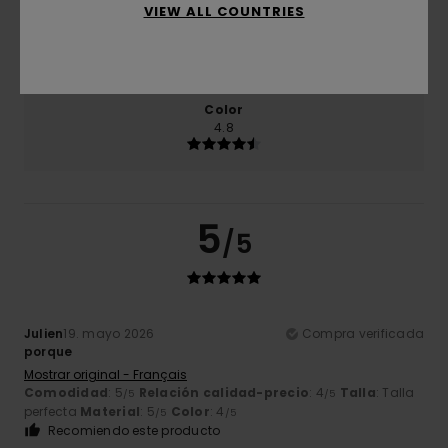
VIEW ALL COUNTRIES
Talla
Material
5.0
Demasiado pequeño
Demasiado grande
Color
4.8
5
/5
Julien
19. mayo 2026
Compra verificada
porque
Mostrar original - Français
Comodidad
: 5
Relación calidad-precio
: 4
Talla
: Talla
/5
/5
perfecta
Material
: 5
Color
: 4
/5
/5
Recomiendo este producto