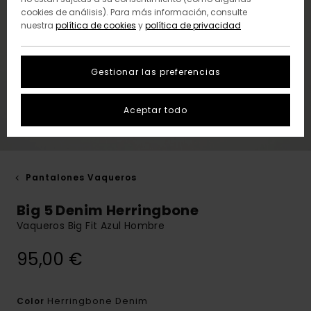
cookies de análisis). Para más información, consulte
nuestra
política de cookies
y
política de privacidad
Gestionar las preferencias
Aceptar todo
Pantalones Vaqueros
Big 5 Denim Herringbone
Vaqueros Big Fit Azul Hombre
95,00 €
Herringbone Denim
Color