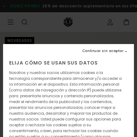
Pasar
DOBLE PROMO
25% de descuento suplementario en las Ofert
a
la
información
del
producto
NOVEDADES
Continuar sin aceptar
ELIJA CÓMO SE USAN SUS DATOS
Nosotros y nuestros socios utilizamos cookies o la
tecnología correspondiente para almacenar y/o acceder a
la información en el dispositivo. Esta información personal
(como datos de navegación y dirección IP) puede utilizarse
para: presentarle anuncios y contenido personalizados,
medir el rendimiento de la publicidad y los contenidos,
presentar las anuncios personalizados, conocer mejor a
nuestra audiencia, desarrollar y mejorar los productos de
nuestros socios. Usted puede configurar sus opciones para
aceptar o rechazar las cookies sujetas a su
consentimiento, o bien, para rechazar las cookies cuando
no están sujetas a su consentimiento (como algunas