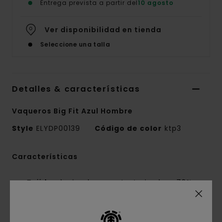
Entrega prevista a partir del
10 agosto
Ver disponibilidad en tienda
Seleccione una talla
Detalles & características
Vaqueros Big Fit Azul Hombre
Style
ELYDP00139
Código de color
ktp3
Características
Tejido:
denim de rayas texturizadas : 70%
algodón, 30% algodón reciclado [13 oz.]
Corte:
corte amplio
Cintura fija