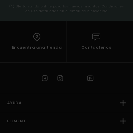
(*) Oferta valida online para los nuevos inscritos. Condiciones
de uso detalladas en el email de bienvenida
Encuentra una tienda
Contactenos
AYUDA
ELEMENT