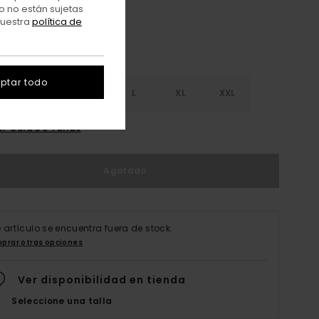
o no están sujetas
nuestra
política de
ptar todo
S
S
M
L
XL
XXL
er Guía De Tallas
Agotado
e artículo se encuentra fuera de stock.
prar otras opciones
Ver disponibilidad en tienda
Seleccione una talla