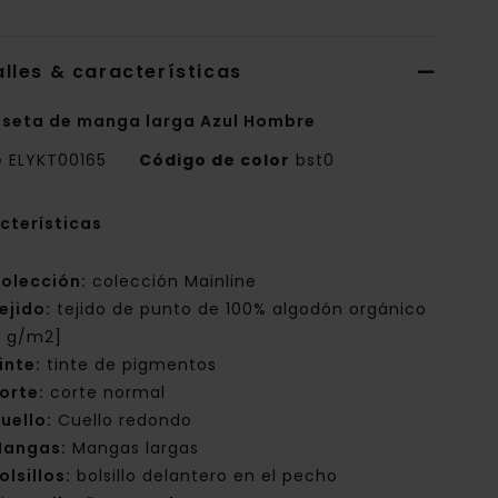
lles & características
seta de manga larga Azul Hombre
e
ELYKT00165
Código de color
bst0
cterísticas
olección:
colección Mainline
ejido:
tejido de punto de 100% algodón orgánico
0 g/m2]
inte:
tinte de pigmentos
orte:
corte normal
uello:
Cuello redondo
angas:
Mangas largas
olsillos:
bolsillo delantero en el pecho