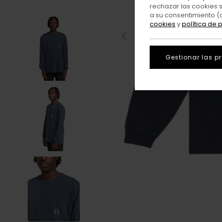
rechazar las cookies 
a su consentimiento (
cookies
y
política de 
Gestionar las p