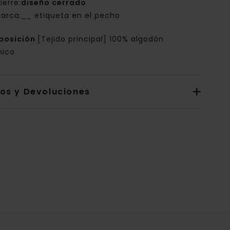
ierre:
diseño cerrado
arca:__ etiqueta en el pecho
posición
[Tejido principal] 100% algodón
nico
íos y Devoluciones