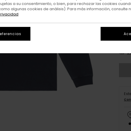
sujetas a su consentimiento, o bien, para rechazar las cookies cuand
como algunas cookies de análisis). Para más información, consulte 
privacidad
referencias
Ace
X
V
Est
Com