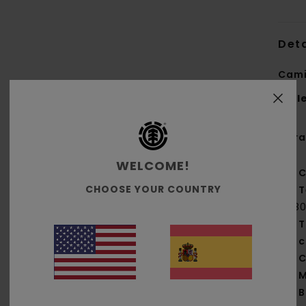
Deta
Cami
Styl
Cara
WELCOME!
C
CHOOSE YOUR COUNTRY
T
[18
T
c
C
M
B