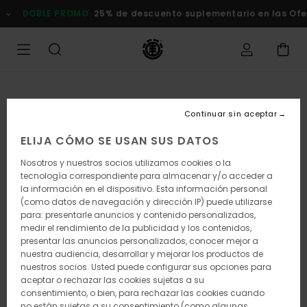
Pasar
DOBLE PROMO
25% de descuento suplementario en las Ofertas
a
la
información
del
producto
Continuar sin aceptar
ELIJA CÓMO SE USAN SUS DATOS
Nosotros y nuestros socios utilizamos cookies o la
tecnología correspondiente para almacenar y/o acceder a
la información en el dispositivo. Esta información personal
(como datos de navegación y dirección IP) puede utilizarse
para: presentarle anuncios y contenido personalizados,
medir el rendimiento de la publicidad y los contenidos,
presentar las anuncios personalizados, conocer mejor a
nuestra audiencia, desarrollar y mejorar los productos de
nuestros socios. Usted puede configurar sus opciones para
aceptar o rechazar las cookies sujetas a su
consentimiento, o bien, para rechazar las cookies cuando
no están sujetas a su consentimiento (como algunas