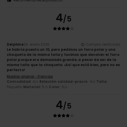
Recomiendo este producto
4
/5
Delphine
29. enero 2026
Compra verificada
Le habría puesto un 10, pero pedimos un forro polar y una
chaqueta de la misma talla y tuvimos que devolver el forro
polar porque era demasiado grande, a pesar de ser de la
misma talla que la chaqueta. ¡Así que está bien, pero no es
perfecto!
Mostrar original - Français
Comodidad
: 4
Relación calidad-precio
: 4
Talla
:
/5
/5
Pequeño
Material
: 5
Color
: 5
/5
/5
4
/5