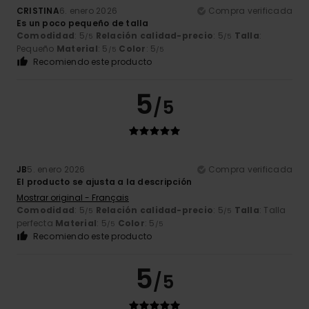
CRISTINA
6. enero 2026
Compra verificada
Es un poco pequeño de talla
Comodidad
: 5
Relación calidad-precio
: 5
Talla
:
/5
/5
Pequeño
Material
: 5
Color
: 5
/5
/5
Recomiendo este producto
5
/5
JB
5. enero 2026
Compra verificada
El producto se ajusta a la descripción
Mostrar original - Français
Comodidad
: 5
Relación calidad-precio
: 5
Talla
: Talla
/5
/5
perfecta
Material
: 5
Color
: 5
/5
/5
Recomiendo este producto
5
/5