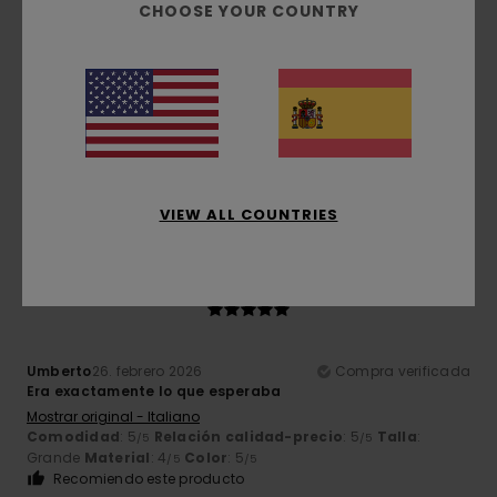
CHOOSE YOUR COUNTRY
Cã´me
17. mayo 2026
Compra verificada
Un color magnífico y un diseño cuidado
Mostrar original - Français
Comodidad
: 5
Relación calidad-precio
: 4
Talla
: Talla
/5
/5
perfecta
Material
: 5
Color
: 5
/5
/5
Recomiendo este producto
VIEW ALL COUNTRIES
5
/5
Umberto
26. febrero 2026
Compra verificada
Era exactamente lo que esperaba
Mostrar original - Italiano
Comodidad
: 5
Relación calidad-precio
: 5
Talla
:
/5
/5
Grande
Material
: 4
Color
: 5
/5
/5
Recomiendo este producto