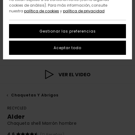
cookies de análisis). Para más información, consulte
nuestra
política de cookies
y
política de privacidad
Gestionar las preferencias
Aceptar todo
VER EL VIDEO
Chaquetas Y Abrigos
RECYCLED
Alder
Chaqueta shell Marrón hombre
4.6
(12 Reseñas)