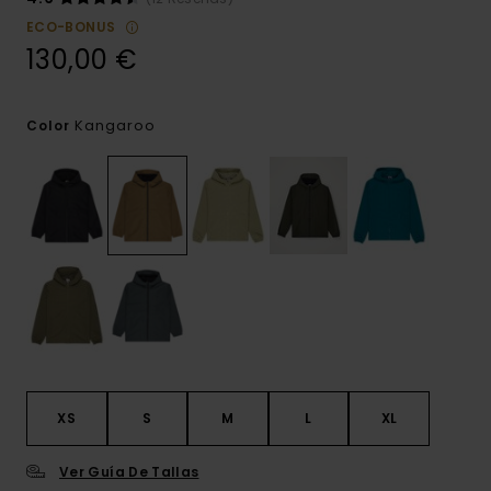
ECO-BONUS
130,00 €
Kangaroo
Color
XS
S
M
L
XL
Ver Guía De Tallas