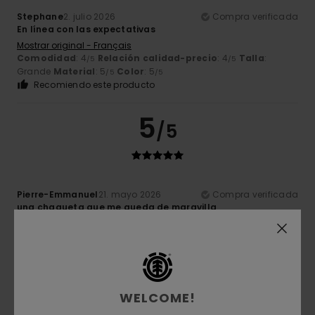
Stephane
2. julio 2026
Compra verificada
En línea con las expectativas
Mostrar original - Français
Comodidad
: 4
Relación calidad-precio
: 4
Talla
:
/5
/5
Grande
Material
: 5
Color
: 5
/5
/5
Recomiendo este producto
5
/5
Pierre-Emmanuel
21. mayo 2026
Compra verificada
una chaqueta que me queda de maravilla
Mostrar original - Français
Comodidad
: 4
Relación calidad-precio
: 4
Talla
: Talla
/5
/5
perfecta
Material
: 4
Color
: 5
/5
/5
Recomiendo este producto
5
WELCOME!
/5