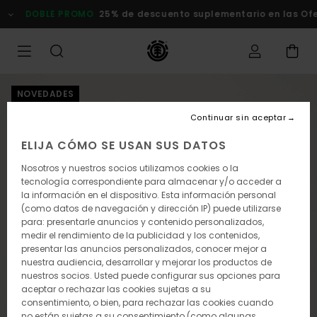
Pasar
DOBLE PROMO
25% de descuento suplementario en las Ofert
a
la
información
del
producto
NOVEDADES
Continuar sin aceptar
ELIJA CÓMO SE USAN SUS DATOS
Nosotros y nuestros socios utilizamos cookies o la
tecnología correspondiente para almacenar y/o acceder a
la información en el dispositivo. Esta información personal
(como datos de navegación y dirección IP) puede utilizarse
para: presentarle anuncios y contenido personalizados,
medir el rendimiento de la publicidad y los contenidos,
presentar las anuncios personalizados, conocer mejor a
nuestra audiencia, desarrollar y mejorar los productos de
nuestros socios. Usted puede configurar sus opciones para
aceptar o rechazar las cookies sujetas a su
consentimiento, o bien, para rechazar las cookies cuando
no están sujetas a su consentimiento (como algunas