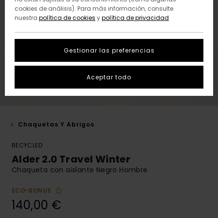
cookies de análisis). Para más información, consulte
nuestra
política de cookies
y
política de privacidad
Gestionar las preferencias
Aceptar todo
Chaquetas Y Abrigos
RECYCLED
Alder 2.0 Travel Winter
Chaqueta con aislante Negro Hombre
ECO-BONUS
140,00 €