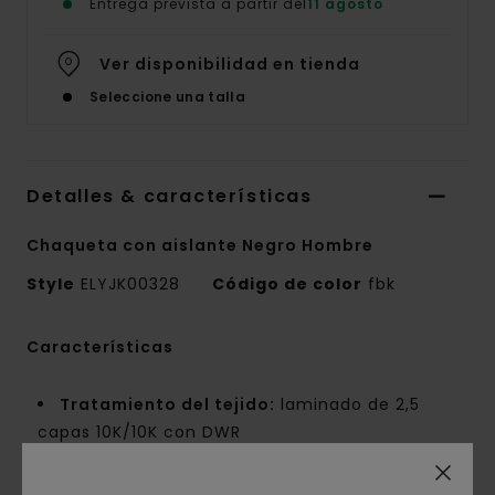
Entrega prevista a partir del
11 agosto
Ver disponibilidad en tienda
Seleccione una talla
Detalles & características
Chaqueta con aislante Negro Hombre
Style
ELYJK00328
Código de color
fbk
Características
Tratamiento del tejido:
laminado de 2,5
capas 10K/10K con DWR
Conscious by Nature:
poliéster reciclado GRS
Composición del tejido:
100% poliéster