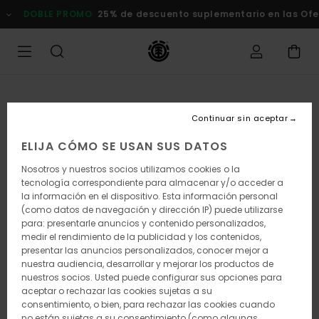
Pasar
DOBLE PROMO
25% de descuento suplementario en las Of
a
la
información
del
producto
Continuar sin aceptar
ELIJA CÓMO SE USAN SUS DATOS
Nosotros y nuestros socios utilizamos cookies o la
tecnología correspondiente para almacenar y/o acceder a
la información en el dispositivo. Esta información personal
(como datos de navegación y dirección IP) puede utilizarse
para: presentarle anuncios y contenido personalizados,
medir el rendimiento de la publicidad y los contenidos,
presentar las anuncios personalizados, conocer mejor a
nuestra audiencia, desarrollar y mejorar los productos de
nuestros socios. Usted puede configurar sus opciones para
aceptar o rechazar las cookies sujetas a su
consentimiento, o bien, para rechazar las cookies cuando
no están sujetas a su consentimiento (como algunas