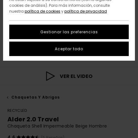
cookies de análisis). Para más información, consulte
nuestra
política de cookies
y
política de privacidad
Gestionar las preferencias
Aceptar todo
VER EL VIDEO
Chaquetas Y Abrigos
RECYCLED
Alder 2.0 Travel
Chaqueta Shell Impermeable Beige Hombre
4.6
(5 Reseñas)