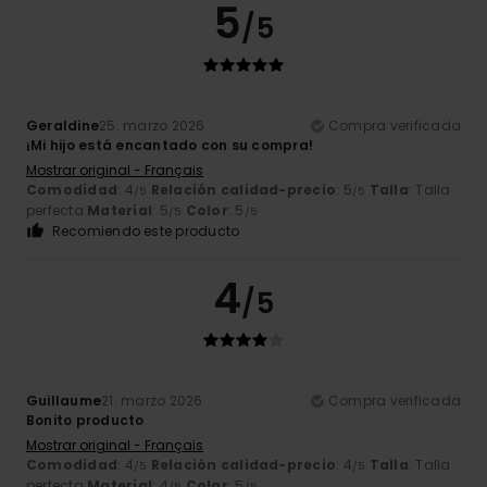
5
/5
Geraldine
25. marzo 2026
Compra verificada
¡Mi hijo está encantado con su compra!
Mostrar original - Français
Comodidad
: 4
Relación calidad-precio
: 5
Talla
: Talla
/5
/5
perfecta
Material
: 5
Color
: 5
/5
/5
Recomiendo este producto
4
/5
Guillaume
21. marzo 2026
Compra verificada
Bonito producto
Mostrar original - Français
Comodidad
: 4
Relación calidad-precio
: 4
Talla
: Talla
/5
/5
perfecta
Material
: 4
Color
: 5
/5
/5