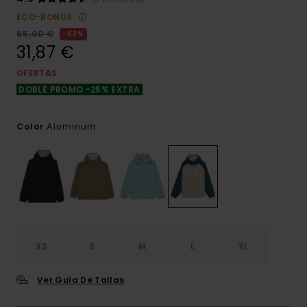
ECO-BONUS
85,00 €
63%
31,87 €
OFERTAS
DOBLE PROMO -25% EXTRA
Aluminum
Color
XS
S
M
L
XL
Ver Guía De Tallas