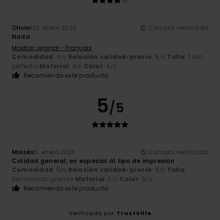
Olivier
23. enero 2026
Compra verificada
Nada
Mostrar original - Français
Comodidad
: 4
Relación calidad-precio
: 5
Talla
: Talla
/5
/5
perfecta
Material
: 4
Color
: 4
/5
/5
Recomiendo este producto
5
/5
Moisés
6. enero 2026
Compra verificada
Calidad general, en especial al tipo de impresión
Comodidad
: 5
Relación calidad-precio
: 5
Talla
:
/5
/5
Demasiado grande
Material
: 5
Color
: 5
/5
/5
Recomiendo este producto
Verificado por
TrustVille