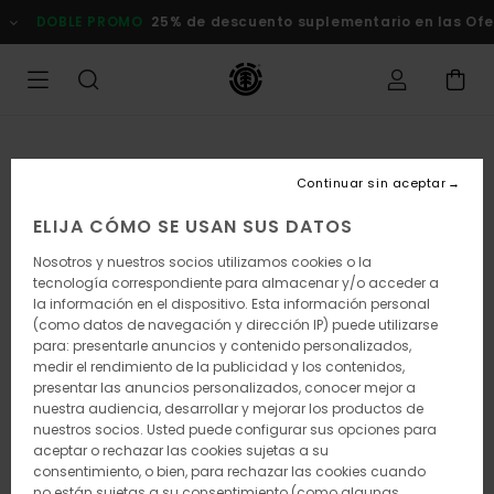
Pasar
DOBLE PROMO
25% de descuento suplementario en las Of
a
la
información
del
producto
Continuar sin aceptar
ELIJA CÓMO SE USAN SUS DATOS
Nosotros y nuestros socios utilizamos cookies o la
tecnología correspondiente para almacenar y/o acceder a
la información en el dispositivo. Esta información personal
(como datos de navegación y dirección IP) puede utilizarse
para: presentarle anuncios y contenido personalizados,
medir el rendimiento de la publicidad y los contenidos,
presentar las anuncios personalizados, conocer mejor a
nuestra audiencia, desarrollar y mejorar los productos de
nuestros socios. Usted puede configurar sus opciones para
aceptar o rechazar las cookies sujetas a su
consentimiento, o bien, para rechazar las cookies cuando
no están sujetas a su consentimiento (como algunas