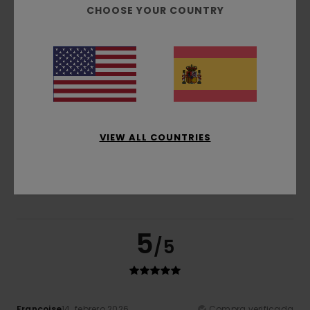
CHOOSE YOUR COUNTRY
Relación calidad-precio
5.0
Talla
Material
4.8
Demasiado pequeño
Demasiado grande
VIEW ALL COUNTRIES
Color
4.8
5
/5
Françoise
14. febrero 2026
Compra verificada