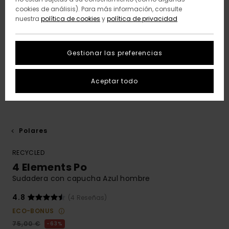
cookies de análisis). Para más información, consulte
nuestra
política de cookies
y
política de privacidad
Gestionar las preferencias
Aceptar todo
Polares
RECYCLED
4 Elements Po
Sudadera con capucha Azul hombre
4.8
(4 Reseñas)
ECO-BONUS
75,00 €
63%