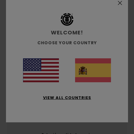
Envíos y Devoluciones
Reseñas de los clientes
WELCOME!
CHOOSE YOUR COUNTRY
Puntuación media
5.0
/5
basado en
1 reseñas verificadas
desde enero 2026
El 0% de nuestros clientes recomiendan este
producto
VIEW ALL COUNTRIES
Comodidad
5.0