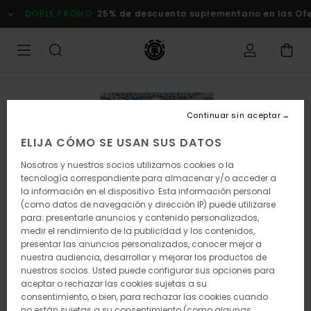
Pasar
DOBLE PROMO
25% de descuento suplementario en las Oferta
a
la
información
del
producto
Continuar sin aceptar
ELIJA CÓMO SE USAN SUS DATOS
Nosotros y nuestros socios utilizamos cookies o la
tecnología correspondiente para almacenar y/o acceder a
la información en el dispositivo. Esta información personal
(como datos de navegación y dirección IP) puede utilizarse
para: presentarle anuncios y contenido personalizados,
medir el rendimiento de la publicidad y los contenidos,
presentar las anuncios personalizados, conocer mejor a
nuestra audiencia, desarrollar y mejorar los productos de
nuestros socios. Usted puede configurar sus opciones para
aceptar o rechazar las cookies sujetas a su
consentimiento, o bien, para rechazar las cookies cuando
no están sujetas a su consentimiento (como algunas