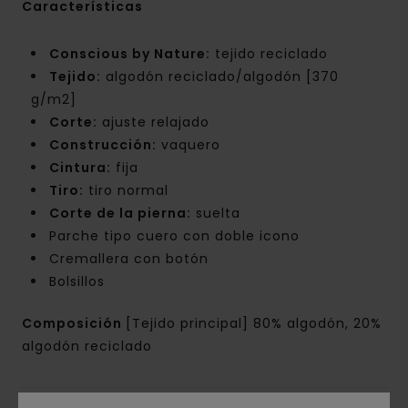
Características
Conscious by Nature:
tejido reciclado
Tejido:
algodón reciclado/algodón [370
g/m2]
Corte:
ajuste relajado
Construcción:
vaquero
Cintura:
fija
Tiro:
tiro normal
Corte de la pierna:
suelta
Parche tipo cuero con doble icono
Cremallera con botón
Bolsillos
Composición
[Tejido principal] 80% algodón, 20%
algodón reciclado