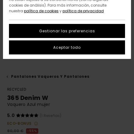
cookies de análisis). Para más información, consulte
nuestra
política de cookies
y
política de privacidad
Gestionar las preferencias
Aceptar todo
Pantalones Vaqueros Y Pantalones
RECYCLED
365 Denim W
Vaquero Azul mujer
5.0
(1 Reseñas)
ECO-BONUS
90,00 €
55%