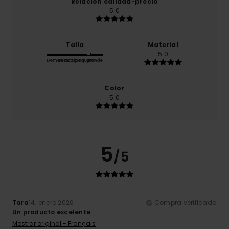
Relación calidad-precio
5.0
Talla
Material
5.0
Demasiado pequeño
Demasiado grande
Color
5.0
5
/5
Tara
14. enero 2026
Compra verificada
Un producto excelente
Mostrar original - Français