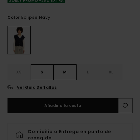
DOBLE PROMO -25% EXTRA
Eclipse Navy
Color
XS
S
M
L
XL
Ver Guía De Tallas
Añadir a la cesta
Domicilio o Entrega en punto de
recogida