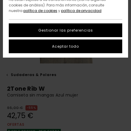
cookies de análisis). Para más información, consulte
nuestra
política de cookies
y
política de privacidad
Gestionar las preferencias
Aceptar todo
Sudaderas & Polares
2Tone Rib W
Camiseta sin mangas Azul mujer
95,00 €
55%
42,75 €
OFERTAS