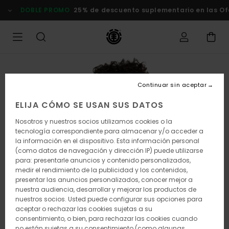
Pasar
DOBLE PROMO
25% de descuento suplementario en las Ofer
a
la
información
del
producto
Continuar sin aceptar
ELIJA CÓMO SE USAN SUS DATOS
Nosotros y nuestros socios utilizamos cookies o la
tecnología correspondiente para almacenar y/o acceder a
la información en el dispositivo. Esta información personal
(como datos de navegación y dirección IP) puede utilizarse
para: presentarle anuncios y contenido personalizados,
medir el rendimiento de la publicidad y los contenidos,
presentar las anuncios personalizados, conocer mejor a
nuestra audiencia, desarrollar y mejorar los productos de
nuestros socios. Usted puede configurar sus opciones para
aceptar o rechazar las cookies sujetas a su
consentimiento, o bien, para rechazar las cookies cuando
no están sujetas a su consentimiento (como algunas