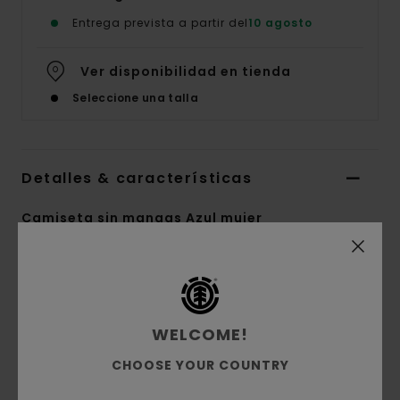
Entrega prevista a partir del
10 agosto
Ver disponibilidad en tienda
Seleccione una talla
Detalles & características
Camiseta sin mangas Azul mujer
Style
ELJSW00111
Código de color
ecn
Características
WELCOME!
Tejido:
punto canalé de algodón
CHOOSE YOUR COUNTRY
Corte:
ajuste relajado
Cuello:
cuello en pico