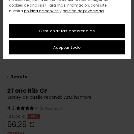
cookies de análisis). Para más información, consulte
nuestra
política de cookies
y
política de privacidad
Gestionar las preferencias
Aceptar todo
Sweater
2Tone Rib Cr
Jersey de cuello redondo Azul hombre
4.3
(3 Reseñas)
125,00 €
55%
56,25 €
OFERTAS