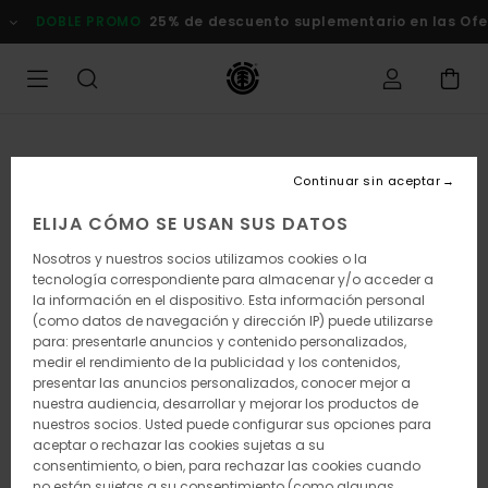
Pasar
DOBLE PROMO
25% de descuento suplementario en las Of
a
la
información
del
producto
Continuar sin aceptar
ELIJA CÓMO SE USAN SUS DATOS
Nosotros y nuestros socios utilizamos cookies o la
tecnología correspondiente para almacenar y/o acceder a
la información en el dispositivo. Esta información personal
(como datos de navegación y dirección IP) puede utilizarse
para: presentarle anuncios y contenido personalizados,
medir el rendimiento de la publicidad y los contenidos,
presentar las anuncios personalizados, conocer mejor a
nuestra audiencia, desarrollar y mejorar los productos de
nuestros socios. Usted puede configurar sus opciones para
aceptar o rechazar las cookies sujetas a su
consentimiento, o bien, para rechazar las cookies cuando
no están sujetas a su consentimiento (como algunas