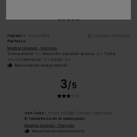
5
/5
Fabien
26. mayo 2026
Compra verificada
Perfecto
Mostrar original - Français
Comodidad
: 5
Relación calidad-precio
: 5
Talla
:
/5
/5
Grande
Material
: 5
Color
: 5
/5
/5
Recomiendo este producto
3
/5
Van Tuan
7. mayo 2026
Compra verificada
El tamaño no es el adecuado,
Mostrar original - Français
Recomiendo este producto