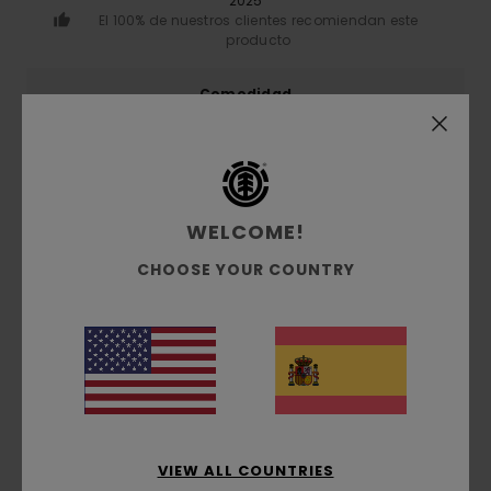
2025
El 100% de nuestros clientes recomiendan este
producto
Comodidad
5.0
Relación calidad-precio
4.5
WELCOME!
CHOOSE YOUR COUNTRY
Talla
Material
5.0
Demasiado pequeño
Demasiado grande
Color
5.0
VIEW ALL COUNTRIES