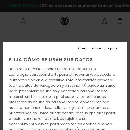
Pasar
OBLE PROMO
25% de descuento suplementario en las Ofertas
a
la
información
del
producto
Continuar sin aceptar
ELIJA CÓMO SE USAN SUS DATOS
Nosotros y nuestros socios utilizamos cookies o la
tecnología correspondiente para almacenar y/o acceder a
la información en el dispositivo. Esta información personal
(como datos de navegación y dirección IP) puede utilizarse
para: presentarle anuncios y contenido personalizados,
medir el rendimiento de la publicidad y los contenidos,
presentar las anuncios personalizados, conocer mejor a
nuestra audiencia, desarrollar y mejorar los productos de
nuestros socios. Usted puede configurar sus opciones para
aceptar o rechazar las cookies sujetas a su
consentimiento, o bien, para rechazar las cookies cuando
no están sujetas a su consentimiento (como algunas