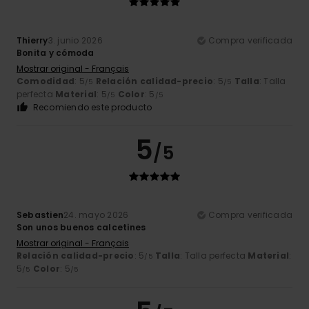
Thierry
3. junio 2026
Compra verificada
Bonita y cómoda
Mostrar original - Français
Comodidad
: 5
Relación calidad-precio
: 5
Talla
: Talla
/5
/5
perfecta
Material
: 5
Color
: 5
/5
/5
Recomiendo este producto
5
/5
Sebastien
24. mayo 2026
Compra verificada
Son unos buenos calcetines
Mostrar original - Français
Relación calidad-precio
: 5
Talla
: Talla perfecta
Material
:
/5
5
Color
: 5
/5
/5