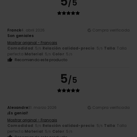
5
/5
Franck
4. abril 2026
Compra verificada
Son geniales
Mostrar original - Français
Comodidad
: 5
Relación calidad-precio
: 5
Talla
: Talla
/5
/5
perfecta
Material
: 5
Color
: 5
/5
/5
Recomiendo este producto
5
/5
Alexandre
31. marzo 2026
Compra verificada
¡Es genial!
Mostrar original - Français
Comodidad
: 5
Relación calidad-precio
: 5
Talla
: Talla
/5
/5
perfecta
Material
: 5
Color
: 5
/5
/5