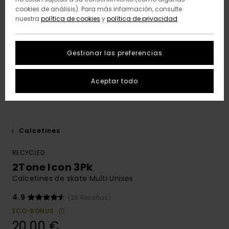
cookies de análisis). Para más información, consulte
nuestra
política de cookies
y
política de privacidad
Gestionar las preferencias
Aceptar todo
Calcetines
RECYCLED
2Tone Icon 3Pk
Calcetines de skate Multi Unisex
4.9
(28 Reseñas)
ECO-BONUS
20,00 €