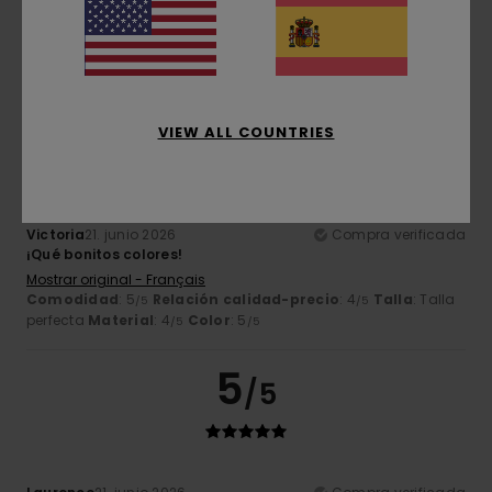
Mostrar original - Français
Comodidad
: 5
Relación calidad-precio
: 5
Talla
: Talla
/5
/5
perfecta
Material
: 5
Color
: 5
/5
/5
Recomiendo este producto
5
/5
VIEW ALL COUNTRIES
Victoria
21. junio 2026
Compra verificada
¡Qué bonitos colores!
Mostrar original - Français
Comodidad
: 5
Relación calidad-precio
: 4
Talla
: Talla
/5
/5
perfecta
Material
: 4
Color
: 5
/5
/5
5
/5