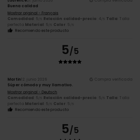
Laurence
21. junio 2026
Compra verificada
Buena calidad
Mostrar original - Français
Comodidad
: 5
Relación calidad-precio
: 4
Talla
: Talla
/5
/5
perfecta
Material
: 5
Color
: 5
/5
/5
Recomiendo este producto
5
/5
Martin
12. junio 2026
Compra verificada
Súper cómodo y muy llamativo.
Mostrar original - Deutsch
Comodidad
: 5
Relación calidad-precio
: 5
Talla
: Talla
/5
/5
perfecta
Material
: 5
Color
: 5
/5
/5
Recomiendo este producto
5
/5