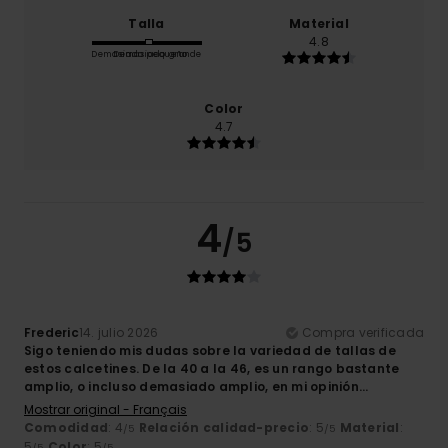
Talla
Material
4.8
Demasiado pequeño
Demasiado grande
Color
4.7
4
/5
Frederic
14. julio 2026
Compra verificada
Sigo teniendo mis dudas sobre la variedad de tallas de
estos calcetines. De la 40 a la 46, es un rango bastante
amplio, o incluso demasiado amplio, en mi opinión...
Mostrar original - Français
Comodidad
: 4
Relación calidad-precio
: 5
Material
:
/5
/5
5
Color
: 5
/5
/5