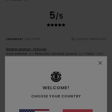
5
/5
Laurence
2. julio 2026
Compra verificada
...
Mostrar original - Français
Comodidad
: 4
Relación calidad-precio
: 3
Talla
: Talla
/5
/5
perfecta
Material
: 4
Color
: 3
/5
/5
Recomiendo este producto
5
/5
WELCOME!
CHOOSE YOUR COUNTRY
Gerard
30. junio 2026
Compra verificada
la comodidad, el precio...