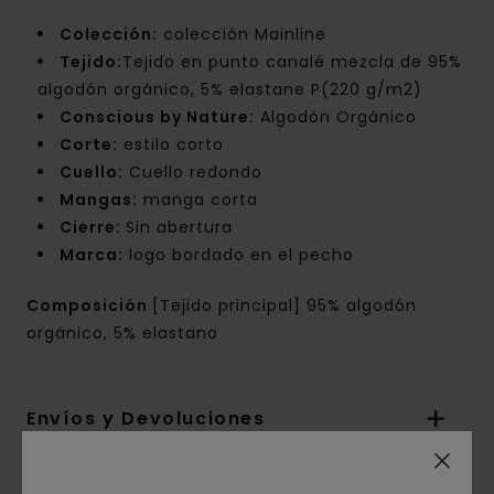
Colección:
colección Mainline
Tejido:
Tejido en punto canalé mezcla de 95%
algodón orgánico, 5% elastane P(220 g/m2)
Conscious by Nature:
Algodón Orgánico
Corte:
estilo corto
Cuello:
Cuello redondo
Mangas:
manga corta
Cierre:
Sin abertura
Marca:
logo bordado en el pecho
Composición
[Tejido principal] 95% algodón
orgánico, 5% elastano
Envíos y Devoluciones