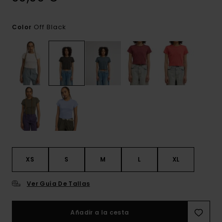
Off Black
Color
XS
S
M
L
XL
Ver Guía De Tallas
Añadir a la cesta