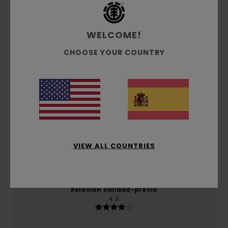
Reseñas de los clientes
WELCOME!
Puntuación media
CHOOSE YOUR COUNTRY
5.0
/5
basado en
1 reseñas verificadas
desde junio 2026
El 0% de nuestros clientes recomiendan este
producto
VIEW ALL COUNTRIES
Comodidad
5.0
Relación calidad-precio
4.0