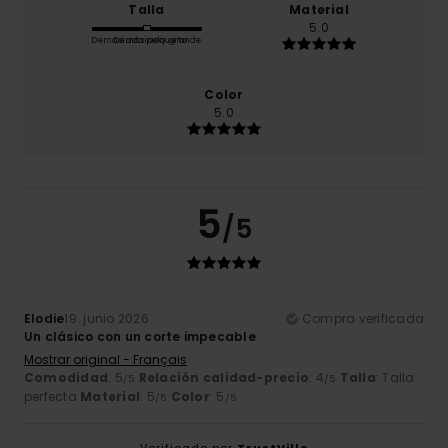
Talla
Material
5.0
Demasiado pequeño
Demasiado grande
Color
5.0
5
/5
Elodie
19. junio 2026
Compra verificada
Un clásico con un corte impecable
Mostrar original - Français
Comodidad
: 5
Relación calidad-precio
: 4
Talla
: Talla
/5
/5
perfecta
Material
: 5
Color
: 5
/5
/5
Verificado por
TrustVille