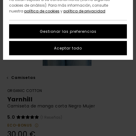
cookies de análisis). Para más información, consulte
nuestra
política de cookies
y
política de privacidad
Gestionar las preferencias
Aceptar todo
Camisetas
ORGANIC COTTON
Yarnhill
Camiseta de manga corta Negro Mujer
5.0
(1 Reseñas)
ECO-BONUS
30,00 €