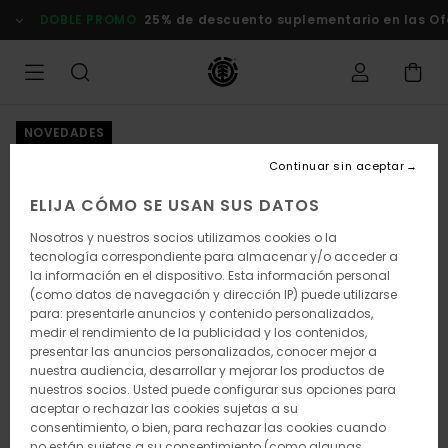
Pasar
DOBLE PROMO
25% de descuento suplementario en las Of
a
la
información
del
producto
NOVEDADES
Continuar sin aceptar
ELIJA CÓMO SE USAN SUS DATOS
Nosotros y nuestros socios utilizamos cookies o la
tecnología correspondiente para almacenar y/o acceder a
la información en el dispositivo. Esta información personal
(como datos de navegación y dirección IP) puede utilizarse
para: presentarle anuncios y contenido personalizados,
medir el rendimiento de la publicidad y los contenidos,
presentar las anuncios personalizados, conocer mejor a
nuestra audiencia, desarrollar y mejorar los productos de
nuestros socios. Usted puede configurar sus opciones para
aceptar o rechazar las cookies sujetas a su
consentimiento, o bien, para rechazar las cookies cuando
no están sujetas a su consentimiento (como algunas