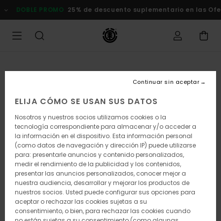
Pasar
DOBLE PROMO
25% de descuento suplementario en las Ofert
a
la
información
del
producto
Continuar sin aceptar
ELIJA CÓMO SE USAN SUS DATOS
Nosotros y nuestros socios utilizamos cookies o la
tecnología correspondiente para almacenar y/o acceder a
la información en el dispositivo. Esta información personal
(como datos de navegación y dirección IP) puede utilizarse
para: presentarle anuncios y contenido personalizados,
medir el rendimiento de la publicidad y los contenidos,
presentar las anuncios personalizados, conocer mejor a
nuestra audiencia, desarrollar y mejorar los productos de
nuestros socios. Usted puede configurar sus opciones para
aceptar o rechazar las cookies sujetas a su
consentimiento, o bien, para rechazar las cookies cuando
no están sujetas a su consentimiento (como algunas