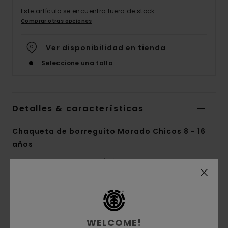
Este artículo se encuentra fuera de stock.
Comprar otras opciones
Ver disponibilidad en tienda
Seleccione una talla
Detalles & características
Chaqueta de borreguito Morado Chicos 8 - 16
años
Style
ELBJK00129
Código de color
psn0
Características
Colección:
colección Mainline
WELCOME!