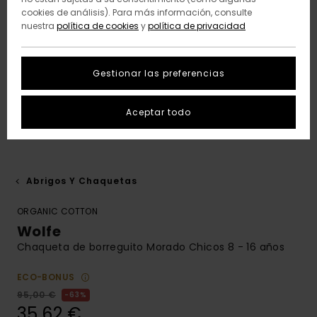
cookies de análisis). Para más información, consulte
nuestra
política de cookies
y
política de privacidad
Gestionar las preferencias
Aceptar todo
Abrigos Y Chaquetas
ORGANIC COTTON
Wolfe
Chaqueta de borreguito Morado Chicos 8 - 16 años
ECO-BONUS
95,00 €
63%
35,62 €