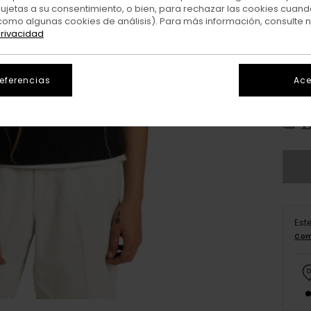
sujetas a su consentimiento, o bien, para rechazar las cookies cuand
como algunas cookies de análisis). Para más información, consulte 
privacidad
referencias
Ace
X
V
Est
Com