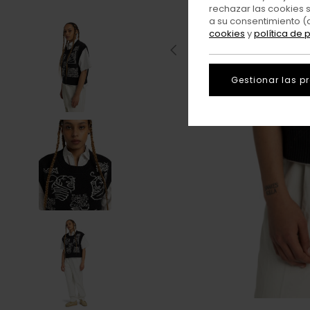
rechazar las cookies 
a su consentimiento (
cookies
y
política de 
Gestionar las p