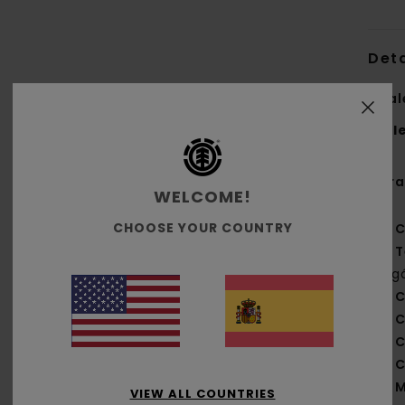
Deta
Chal
Styl
Cara
WELCOME!
CHOOSE YOUR COUNTRY
C
T
org
C
C
C
C
M
VIEW ALL COUNTRIES