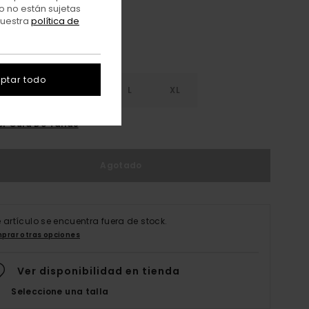
o no están sujetas
nuestra
política de
ptar todo
S
S
M
L
XL
er Guía De Tallas
Agotado
e artículo se encuentra fuera de stock.
prar otras opciones
Ver disponibilidad en tienda
Seleccione una talla