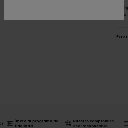
Com
orgá
Env
Únete al programa de
Nuestro compromiso
as
fidelidad
eco-responsable