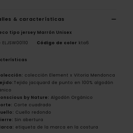
lles & características
eco tipo jersey Marrón Unisex
e
ELJSW00110
Código de color
kta6
cterísticas
olección:
colección Element x Vitoria Mendonca
ejido:
Tejido jacquard de punto en 100% algodón
ánico
onscious by Nature:
Algodón Orgánico
orte:
Corte cuadrado
uello:
Cuello redondo
ierre:
Sin abertura
arca:
etiqueta de la marca en la costura